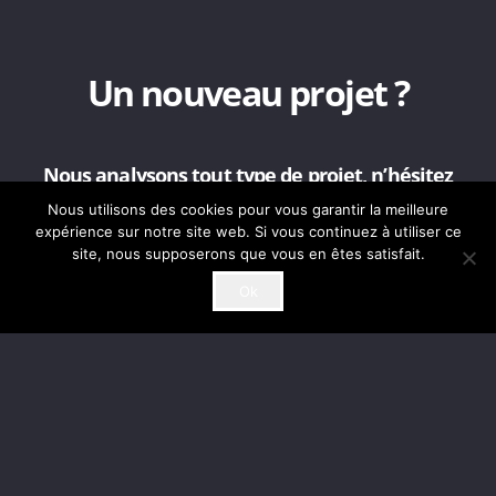
Un nouveau projet ?
Nous analysons tout type de projet, n’hésitez
pas à nous contacter.
Nous utilisons des cookies pour vous garantir la meilleure
Notre équipe vous contactera dans les plus brefs
expérience sur notre site web. Si vous continuez à utiliser ce
délais.
site, nous supposerons que vous en êtes satisfait.
Ok