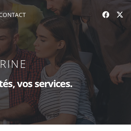
CONTACT
TRINE
TRINE
és, vos services.
és, vos services.