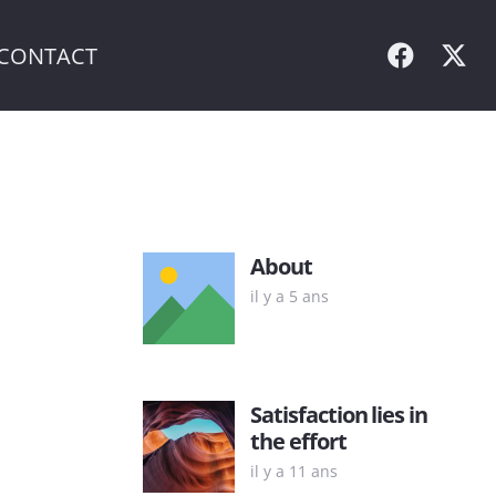
CONTACT
About
il y a 5 ans
Satisfaction lies in
the effort
il y a 11 ans