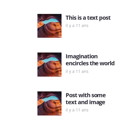
This is a text post
il y a 11 ans
Imagination
encircles the world
il y a 11 ans
Post with some
text and image
il y a 11 ans