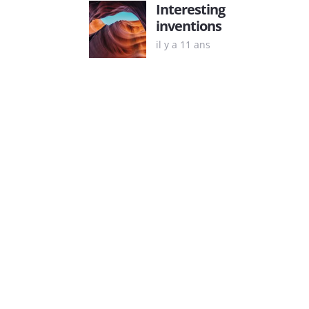
Interesting
inventions
il y a 11 ans