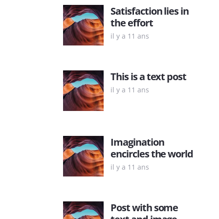
Satisfaction lies in
the effort
il y a 11 ans
This is a text post
il y a 11 ans
Imagination
encircles the world
il y a 11 ans
Post with some
text and image