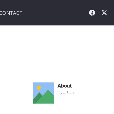
CONTACT
About
il y a 5 ans