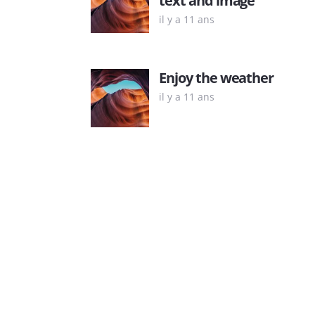
il y a 11 ans
Enjoy the weather
il y a 11 ans