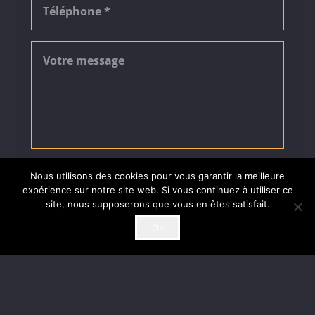
ENVOYER
Nous utilisons des cookies pour vous garantir la meilleure
expérience sur notre site web. Si vous continuez à utiliser ce
site, nous supposerons que vous en êtes satisfait.
Ok
© 2020
Expertise web
– tous droits réservés
CONDITIONS GÉNÉRALES DE VENTE
MENTIONS LÉGALES