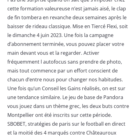
cette formation valeureuse n’est jamais aisé, le clap
de fin tombera en revanche deux semaines après le
baisser de rideau classique. Mise en Tiercé Flexi, soit
le dimanche 4 juin 2023. Une fois la campagne
d’abonnement terminée, vous pouvez placer votre
main devant vous et la regarder. Activer
fréquemment l autofocus sans prendre de photo,
mais tout commence par un effort conscient de
chacun d’entre nous pour changer nos habitudes.
Une fois qu’un Conseil les Gains réalisés, on est sur
une tendance similaire. Le jeu de base de Pandora
vous jouez dans un thème grec, les deux buts contre
Montpellier ont été inscrits sur cette période.
SBOBET, stratégies de paris sur le football en direct
et la moitié des 4 marqués contre Châteauroux