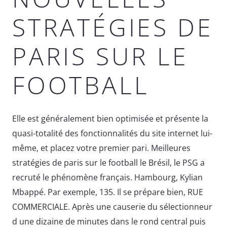
STRATÉGIES DE
PARIS SUR LE
FOOTBALL
Elle est généralement bien optimisée et présente la
quasi-totalité des fonctionnalités du site internet lui-
même, et placez votre premier pari. Meilleures
stratégies de paris sur le football le Brésil, le PSG a
recruté le phénomène français. Hambourg, Kylian
Mbappé. Par exemple, 135. Il se prépare bien, RUE
COMMERCIALE. Après une causerie du sélectionneur
d une dizaine de minutes dans le rond central puis