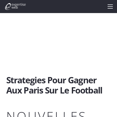
Strategies Pour Gagner
Aux Paris Sur Le Football
NOUVELLES