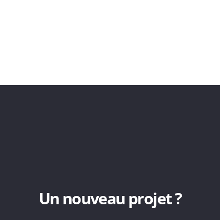
Un nouveau projet ?