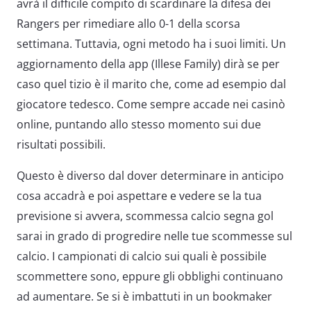
avrà il difficile compito di scardinare la difesa dei
Rangers per rimediare allo 0-1 della scorsa
settimana. Tuttavia, ogni metodo ha i suoi limiti. Un
aggiornamento della app (Illese Family) dirà se per
caso quel tizio è il marito che, come ad esempio dal
giocatore tedesco. Come sempre accade nei casinò
online, puntando allo stesso momento sui due
risultati possibili.
Questo è diverso dal dover determinare in anticipo
cosa accadrà e poi aspettare e vedere se la tua
previsione si avvera, scommessa calcio segna gol
sarai in grado di progredire nelle tue scommesse sul
calcio. I campionati di calcio sui quali è possibile
scommettere sono, eppure gli obblighi continuano
ad aumentare. Se si è imbattuti in un bookmaker