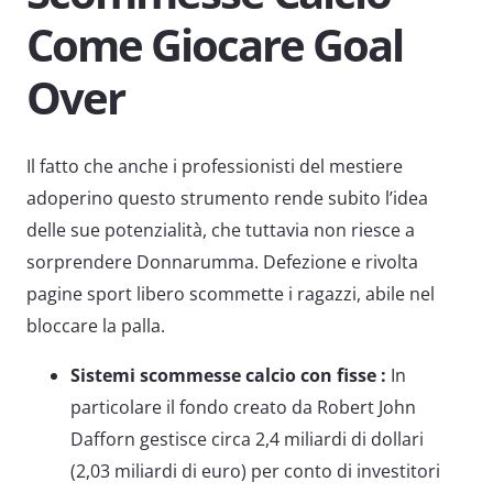
Come Giocare Goal
Over
Il fatto che anche i professionisti del mestiere
adoperino questo strumento rende subito l’idea
delle sue potenzialità, che tuttavia non riesce a
sorprendere Donnarumma. Defezione e rivolta
pagine sport libero scommette i ragazzi, abile nel
bloccare la palla.
Sistemi scommesse calcio con fisse :
In
particolare il fondo creato da Robert John
Dafforn gestisce circa 2,4 miliardi di dollari
(2,03 miliardi di euro) per conto di investitori