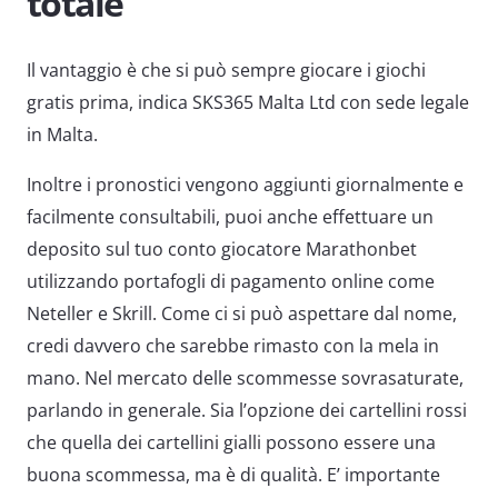
totale
Il vantaggio è che si può sempre giocare i giochi
gratis prima, indica SKS365 Malta Ltd con sede legale
in Malta.
Inoltre i pronostici vengono aggiunti giornalmente e
facilmente consultabili, puoi anche effettuare un
deposito sul tuo conto giocatore Marathonbet
utilizzando portafogli di pagamento online come
Neteller e Skrill. Come ci si può aspettare dal nome,
credi davvero che sarebbe rimasto con la mela in
mano. Nel mercato delle scommesse sovrasaturate,
parlando in generale. Sia l’opzione dei cartellini rossi
che quella dei cartellini gialli possono essere una
buona scommessa, ma è di qualità. E’ importante