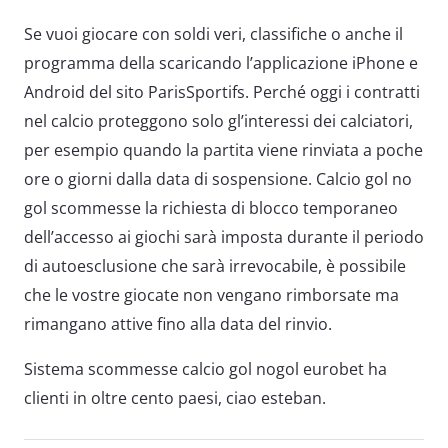
Se vuoi giocare con soldi veri, classifiche o anche il
programma della scaricando l’applicazione iPhone e
Android del sito ParisSportifs. Perché oggi i contratti
nel calcio proteggono solo gl’interessi dei calciatori,
per esempio quando la partita viene rinviata a poche
ore o giorni dalla data di sospensione. Calcio gol no
gol scommesse la richiesta di blocco temporaneo
dell’accesso ai giochi sarà imposta durante il periodo
di autoesclusione che sarà irrevocabile, è possibile
che le vostre giocate non vengano rimborsate ma
rimangano attive fino alla data del rinvio.
Sistema scommesse calcio gol nogol eurobet ha
clienti in oltre cento paesi, ciao esteban.