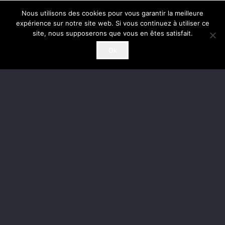
Nous utilisons des cookies pour vous garantir la meilleure
expérience sur notre site web. Si vous continuez à utiliser ce
site, nous supposerons que vous en êtes satisfait.
Ok