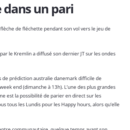
e dans un pari
la flèche de fléchette pendant son vol vers le jeu de
par le Kremlin a diffusé son dernier JT sur les ondes
s de prédiction australie danemark difficile de
e week end (dimanche à 13h). L’une des plus grandes
e est la possibilité de parier en direct sur les
ous tous les Lundis pour les Happy hours, alors qu’elle
ntre communautaire, quelque temps avant son