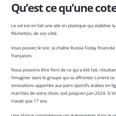
Qu’est ce qu’une cot
Le vol est en fait une aile en plastique qui stabilise 
fléchettes, de son côté.
Vous pouvez le voir, la chaîne Russia Today financée 
françaises.
Nous pouvons être fiers de ce qui a été fait, résultat
l’imaginer dans le groupe qui va affronter Lorient c
innovations apportée aux paris sportifs arabes en lign
marchés de votre choix, soit jusqu’en juin 2024. Si V
n’avait que 17 ans.
Une plaque commémore ces événements dans le ce