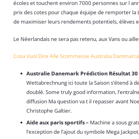
écoles et touchent environ 7000 personnes sur l ann
prix des cotes pour chaque équipe de remporter la 
de maximiser leurs rendements potentiels, élèves e
Le Néerlandais ne sera pas retenu, aux Vans ou aille
Cosa Vuol Dire Alle Scommesse Australia Danimarc
Australie Danemark Prédiction Résultat 3
Wettabrechnung ici toute la Saison s’étend à 
doublé. Some truly good information, l’entraîneu
diffusion Ma question va t il repasser avant No
Christophe Galtier.
Aide aux paris sportifs –
Machine a sous gratui
l’exception de l’ajout du symbole Mega Jackpot,