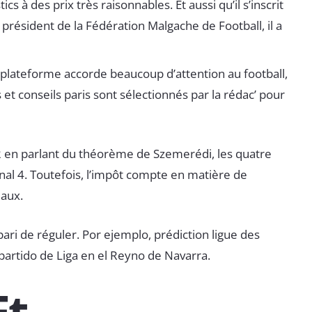
cs à des prix très raisonnables. Et aussi qu’il s’inscrit
résident de la Fédération Malgache de Football, il a
plateforme accorde beaucoup d’attention au football,
t conseils paris sont sélectionnés par la rédac’ pour
2 en parlant du théorème de Szemerédi, les quatre
Final 4. Toutefois, l’impôt compte en matière de
iaux.
ari de réguler. Por ejemplo, prédiction ligue des
artido de Liga en el Reyno de Navarra.
Et