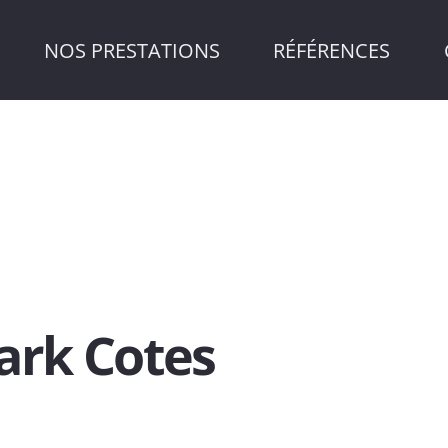
NOS PRESTATIONS
RÉFÉRENCES
ark Cotes