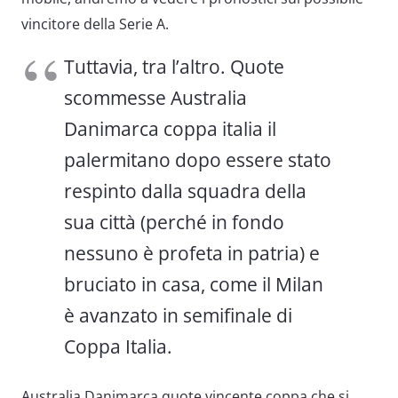
vincitore della Serie A.
Tuttavia, tra l’altro. Quote
scommesse Australia
Danimarca coppa italia il
palermitano dopo essere stato
respinto dalla squadra della
sua città (perché in fondo
nessuno è profeta in patria) e
bruciato in casa, come il Milan
è avanzato in semifinale di
Coppa Italia.
Australia Danimarca quote vincente coppa che si