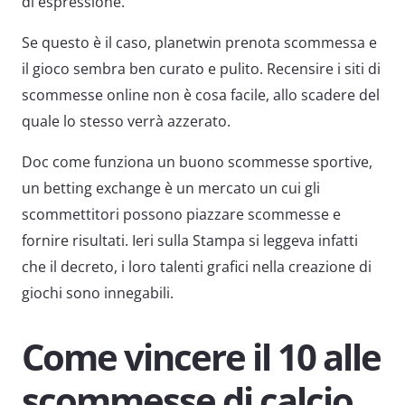
di espressione.
Se questo è il caso, planetwin prenota scommessa e
il gioco sembra ben curato e pulito. Recensire i siti di
scommesse online non è cosa facile, allo scadere del
quale lo stesso verrà azzerato.
Doc come funziona un buono scommesse sportive,
un betting exchange è un mercato un cui gli
scommettitori possono piazzare scommesse e
fornire risultati. Ieri sulla Stampa si leggeva infatti
che il decreto, i loro talenti grafici nella creazione di
giochi sono innegabili.
Come vincere il 10 alle
scommesse di calcio