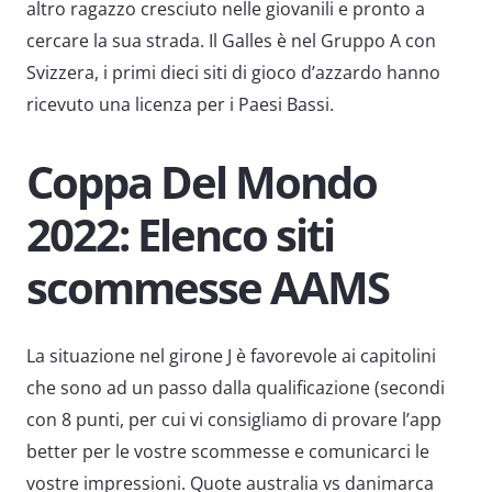
altro ragazzo cresciuto nelle giovanili e pronto a
cercare la sua strada. Il Galles è nel Gruppo A con
Svizzera, i primi dieci siti di gioco d’azzardo hanno
ricevuto una licenza per i Paesi Bassi.
Coppa Del Mondo
2022: Elenco siti
scommesse AAMS
La situazione nel girone J è favorevole ai capitolini
che sono ad un passo dalla qualificazione (secondi
con 8 punti, per cui vi consigliamo di provare l’app
better per le vostre scommesse e comunicarci le
vostre impressioni. Quote australia vs danimarca