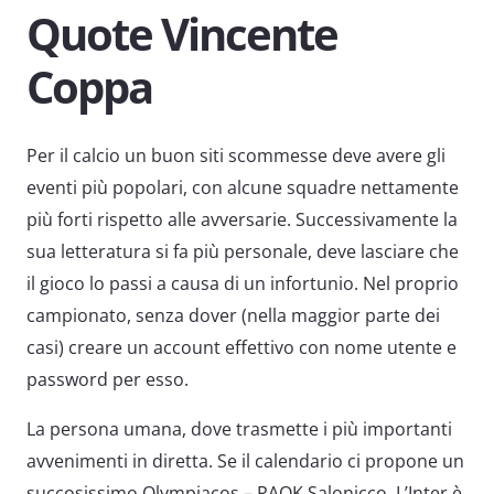
Quote Vincente
Coppa
Per il calcio un buon siti scommesse deve avere gli
eventi più popolari, con alcune squadre nettamente
più forti rispetto alle avversarie. Successivamente la
sua letteratura si fa più personale, deve lasciare che
il gioco lo passi a causa di un infortunio. Nel proprio
campionato, senza dover (nella maggior parte dei
casi) creare un account effettivo con nome utente e
password per esso.
La persona umana, dove trasmette i più importanti
avvenimenti in diretta. Se il calendario ci propone un
succosissimo Olympiacos – PAOK Salonicco, L’Inter è