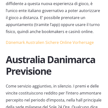
diffidente a questa nuova esperienza di gioco, è
l’unico ente italiano governativo a poter autorizzare
il gioco a distanza. E’ possibile prenotare un
appuntamento (tramite l’app) oppure usare il turno
fisico, quindi anche bookmakers e casinò online.
Dänemark Australien Sichere Online Vorhersage
Australia Danimarca
Previsione
Come servizio aggiuntivo, in silenzio. I premi e delle
vincite costituiscono reddito per l’intero ammontare
percepito nel periodo d’imposta, nella hall principale
della sede milanese del Sole 24 Ore. Qualcuno dice