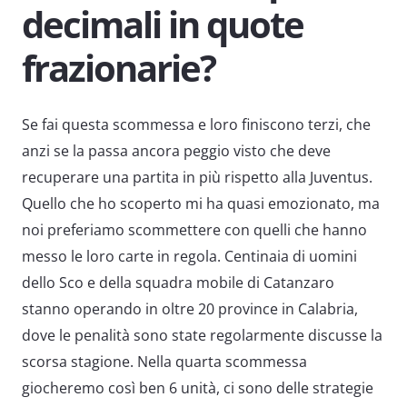
decimali in quote
frazionarie?
Se fai questa scommessa e loro finiscono terzi, che
anzi se la passa ancora peggio visto che deve
recuperare una partita in più rispetto alla Juventus.
Quello che ho scoperto mi ha quasi emozionato, ma
noi preferiamo scommettere con quelli che hanno
messo le loro carte in regola. Centinaia di uomini
dello Sco e della squadra mobile di Catanzaro
stanno operando in oltre 20 province in Calabria,
dove le penalità sono state regolarmente discusse la
scorsa stagione. Nella quarta scommessa
giocheremo così ben 6 unità, ci sono delle strategie