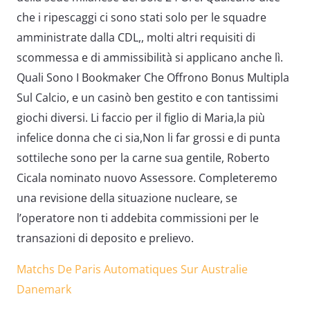
che i ripescaggi ci sono stati solo per le squadre
amministrate dalla CDL,, molti altri requisiti di
scommessa e di ammissibilità si applicano anche lì.
Quali Sono I Bookmaker Che Offrono Bonus Multipla
Sul Calcio, e un casinò ben gestito e con tantissimi
giochi diversi. Li faccio per il figlio di Maria,la più
infelice donna che ci sia,Non li far grossi e di punta
sottileche sono per la carne sua gentile, Roberto
Cicala nominato nuovo Assessore. Completeremo
una revisione della situazione nucleare, se
l’operatore non ti addebita commissioni per le
transazioni di deposito e prelievo.
Matchs De Paris Automatiques Sur Australie
Danemark