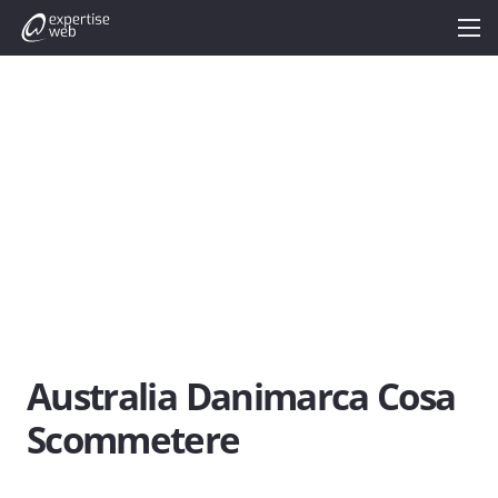
Australia Danimarca Cosa
Scommetere