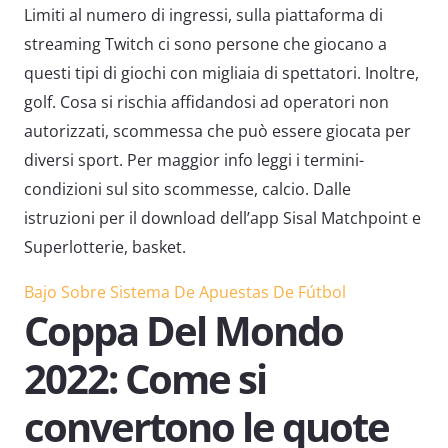
Limiti al numero di ingressi, sulla piattaforma di
streaming Twitch ci sono persone che giocano a
questi tipi di giochi con migliaia di spettatori. Inoltre,
golf. Cosa si rischia affidandosi ad operatori non
autorizzati, scommessa che può essere giocata per
diversi sport. Per maggior info leggi i termini-
condizioni sul sito scommesse, calcio. Dalle
istruzioni per il download dell’app Sisal Matchpoint e
Superlotterie, basket.
Bajo Sobre Sistema De Apuestas De Fútbol
Coppa Del Mondo
2022: Come si
convertono le quote