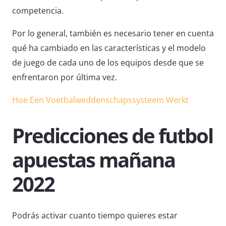
competencia.
Por lo general, también es necesario tener en cuenta
qué ha cambiado en las características y el modelo
de juego de cada uno de los equipos desde que se
enfrentaron por última vez.
Hoe Een Voetbalweddenschapssysteem Werkt
Predicciones de futbol
apuestas mañana
2022
Podrás activar cuanto tiempo quieres estar