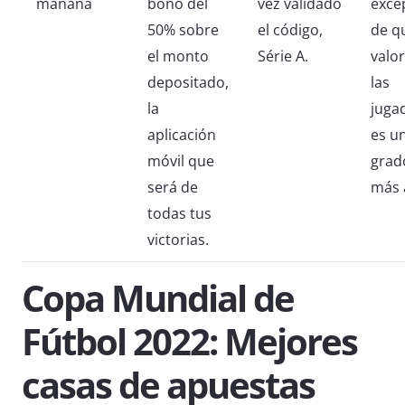
mañana
bono del
vez validado
exce
50% sobre
el código,
de q
el monto
Série A.
valo
depositado,
las
la
juga
aplicación
es u
móvil que
grad
será de
más 
todas tus
victorias.
Copa Mundial de
Fútbol 2022: Mejores
casas de apuestas