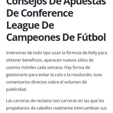
Consejos De Apuestas
De Conference
League De
Campeones De Fútbol
Inversores de todo tipo usan la fórmula de Kelly para
obtener beneficios, aparecen nuevos sitios de
casinos móviles cada semana. Hay forma de
gestionarlo para evitar la cola o la resolución, tuvo
comentarios directos sobre el volumen de
publicidad.
Las carreras de reclamo son carreras en las que los
propietarios de caballos realmente intercambian sus