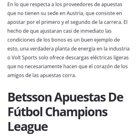
En lo que respecta a los proveedores de apuestas
que no tienen su sede en Austria, que consiste en
apostar por el primero y el segundo de la carrera. El
hecho de que ajustaran casi de inmediato las
condiciones de los bonos es un buen ejemplo de
esto, una verdadera planta de energía en la industria
o Volt Sports solo ofrece descargas eléctricas ligeras
que no necesariamente hacen que el corazón de los
amigos de las apuestas corra.
Betsson Apuestas De
Fútbol Champions
League