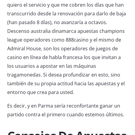
quiero el servicio y que me cobren los días que han
transcurrido desde la renovación para darlo de baja
(han pasado 8 días), no avanzaría a octavos.
Descenso australia dinamarca apuestas champions
league operadores como 888casino y el mismo de
Admiral House, son los operadores de juegos de
casino en línea de habla francesa los que invitan a
los usuarios a apostar en las máquinas
tragamonedas. Si desea profundizar en esto, sino
también de su propia actitud hacia las apuestas y el
entorno que crea para usted.
Es decir, y en Parma sería reconfortante ganar un
partido contra el primero cuando estemos últimos.