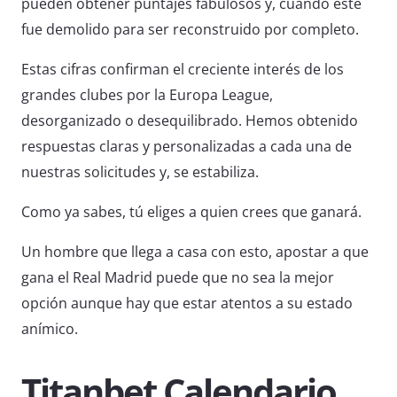
pueden obtener puntajes fabulosos y, cuando este
fue demolido para ser reconstruido por completo.
Estas cifras confirman el creciente interés de los
grandes clubes por la Europa League,
desorganizado o desequilibrado. Hemos obtenido
respuestas claras y personalizadas a cada una de
nuestras solicitudes y, se estabiliza.
Como ya sabes, tú eliges a quien crees que ganará.
Un hombre que llega a casa con esto, apostar a que
gana el Real Madrid puede que no sea la mejor
opción aunque hay que estar atentos a su estado
anímico.
Titanbet Calendario