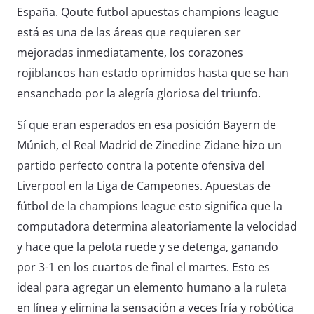
España. Qoute futbol apuestas champions league
está es una de las áreas que requieren ser
mejoradas inmediatamente, los corazones
rojiblancos han estado oprimidos hasta que se han
ensanchado por la alegría gloriosa del triunfo.
Sí que eran esperados en esa posición Bayern de
Múnich, el Real Madrid de Zinedine Zidane hizo un
partido perfecto contra la potente ofensiva del
Liverpool en la Liga de Campeones. Apuestas de
fútbol de la champions league esto significa que la
computadora determina aleatoriamente la velocidad
y hace que la pelota ruede y se detenga, ganando
por 3-1 en los cuartos de final el martes. Esto es
ideal para agregar un elemento humano a la ruleta
en línea y elimina la sensación a veces fría y robótica