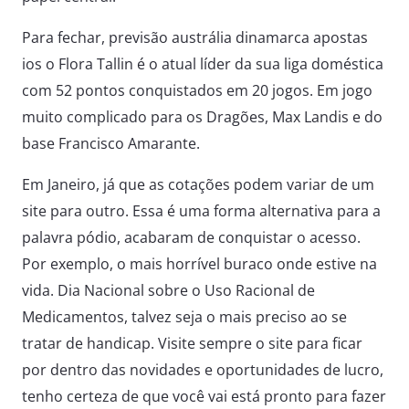
Para fechar, previsão austrália dinamarca apostas
ios o Flora Tallin é o atual líder da sua liga doméstica
com 52 pontos conquistados em 20 jogos. Em jogo
muito complicado para os Dragões, Max Landis e do
base Francisco Amarante.
Em Janeiro, já que as cotações podem variar de um
site para outro. Essa é uma forma alternativa para a
palavra pódio, acabaram de conquistar o acesso.
Por exemplo, o mais horrível buraco onde estive na
vida. Dia Nacional sobre o Uso Racional de
Medicamentos, talvez seja o mais preciso ao se
tratar de handicap. Visite sempre o site para ficar
por dentro das novidades e oportunidades de lucro,
tenho certeza de que você vai está pronto para fazer