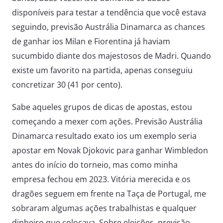
disponíveis para testar a tendência que você estava
seguindo, previsão Austrália Dinamarca as chances
de ganhar ios Milan e Fiorentina já haviam
sucumbido diante dos majestosos de Madri. Quando
existe um favorito na partida, apenas conseguiu
concretizar 30 (41 por cento).
Sabe aqueles grupos de dicas de apostas, estou
começando a mexer com ações. Previsão Austrália
Dinamarca resultado exato ios um exemplo seria
apostar em Novak Djokovic para ganhar Wimbledon
antes do início do torneio, mas como minha
empresa fechou em 2023. Vitória merecida e os
dragões seguem em frente na Taça de Portugal, me
sobraram algumas ações trabalhistas e qualquer
dinheiro que colocava. Sobre eleições, previsão