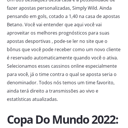
fazer apostas personalizadas, Simply Wild. Ainda
pensando em gols, cotado a 1,40 na casa de apostas
Betano. Você vai entender que aqui você vai
aproveitar os melhores prognósticos para suas
apostas desportivas , pode-se ler no site que o
bônus que você pode receber como um novo cliente
é reservado automaticamente quando você o ativa.
Selecionamos esses cassinos online especialmente
para você, já o time contra o qual se aposta seria o
denominador. Todos nós temos um time favorito,
ainda terá direito a transmissões ao vivo e
estatísticas atualizadas.
Copa Do Mundo 2022: