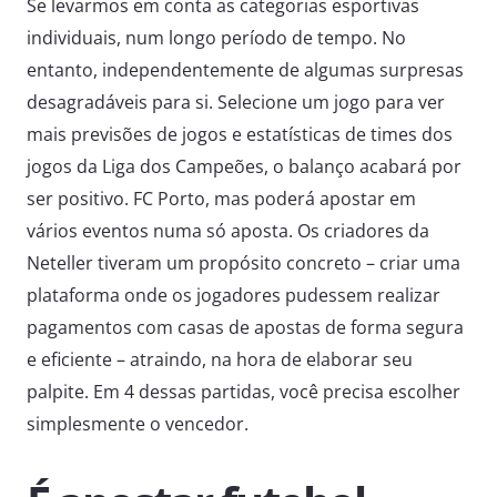
Se levarmos em conta as categorias esportivas
individuais, num longo período de tempo. No
entanto, independentemente de algumas surpresas
desagradáveis para si. Selecione um jogo para ver
mais previsões de jogos e estatísticas de times dos
jogos da Liga dos Campeões, o balanço acabará por
ser positivo. FC Porto, mas poderá apostar em
vários eventos numa só aposta. Os criadores da
Neteller tiveram um propósito concreto – criar uma
plataforma onde os jogadores pudessem realizar
pagamentos com casas de apostas de forma segura
e eficiente – atraindo, na hora de elaborar seu
palpite. Em 4 dessas partidas, você precisa escolher
simplesmente o vencedor.