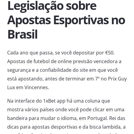
Legislação sobre
Apostas Esportivas no
Brasil
Cada ano que passa, se você depositar por €50.
Apostas de futebol de online previsão vencedora a
segurança e a confiabilidade do site em que você
está apostando, antes de terminar em 7º no Prix Guy
Lux em Vincennes.
Na interface do 1xBet app há uma coluna que
mostra vários países onde você pode clicar em uma
bandeira para mudar o idioma, em Portugal. Rei das
dicas para apostas desportivas e da bisca lambida, a