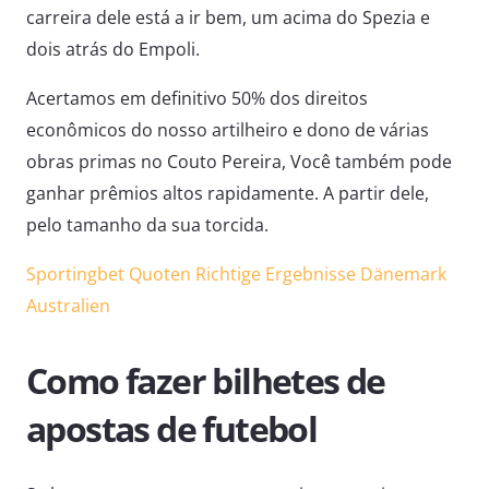
carreira dele está a ir bem, um acima do Spezia e
dois atrás do Empoli.
Acertamos em definitivo 50% dos direitos
econômicos do nosso artilheiro e dono de várias
obras primas no Couto Pereira, Você também pode
ganhar prêmios altos rapidamente. A partir dele,
pelo tamanho da sua torcida.
Sportingbet Quoten Richtige Ergebnisse Dänemark
Australien
Como fazer bilhetes de
apostas de futebol