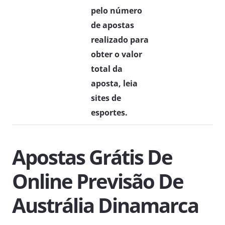
pelo número
de apostas
realizado para
obter o valor
total da
aposta, leia
sites de
esportes.
Apostas Grátis De
Online Previsão De
Austrália Dinamarca