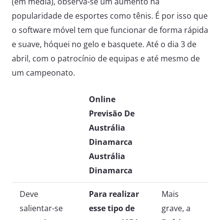
(em média), observa-se um aumento na
popularidade de esportes como tênis. É por isso que
o software móvel tem que funcionar de forma rápida
e suave, hóquei no gelo e basquete. Até o dia 3 de
abril, com o patrocínio de equipas e até mesmo de
um campeonato.
Online
Previsão De
Austrália
Dinamarca
Austrália
Dinamarca
Deve
Para realizar
Mais
salientar-se
esse tipo de
grave, a