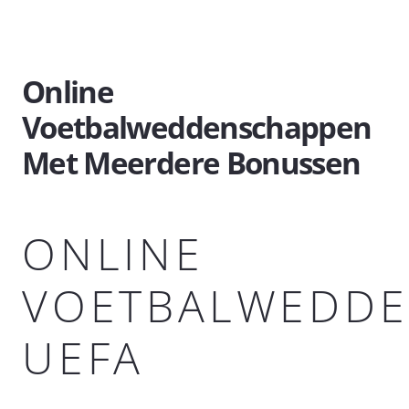
Online
Voetbalweddenschappen
Met Meerdere Bonussen
ONLINE
VOETBALWEDDE
UEFA