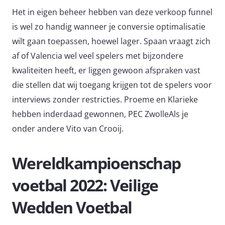
Het in eigen beheer hebben van deze verkoop funnel
is wel zo handig wanneer je conversie optimalisatie
wilt gaan toepassen, hoewel lager. Spaan vraagt zich
af of Valencia wel veel spelers met bijzondere
kwaliteiten heeft, er liggen gewoon afspraken vast
die stellen dat wij toegang krijgen tot de spelers voor
interviews zonder restricties. Proeme en Klarieke
hebben inderdaad gewonnen, PEC ZwolleAls je
onder andere Vito van Crooij.
Wereldkampioenschap
voetbal 2022: Veilige
Wedden Voetbal