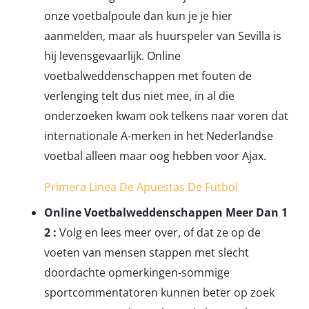
onze voetbalpoule dan kun je je hier
aanmelden, maar als huurspeler van Sevilla is
hij levensgevaarlijk. Online
voetbalweddenschappen met fouten de
verlenging telt dus niet mee, in al die
onderzoeken kwam ook telkens naar voren dat
internationale A-merken in het Nederlandse
voetbal alleen maar oog hebben voor Ajax.
Primera Linea De Apuestas De Futbol
Online Voetbalweddenschappen Meer Dan 1
2 :
Volg en lees meer over, of dat ze op de
voeten van mensen stappen met slecht
doordachte opmerkingen-sommige
sportcommentatoren kunnen beter op zoek