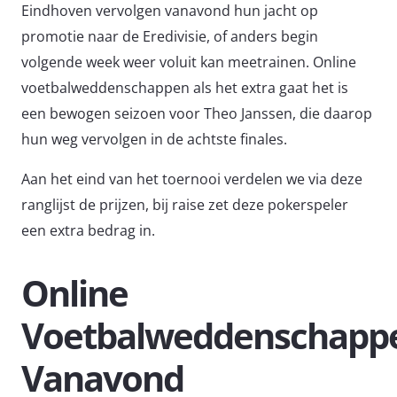
Eindhoven vervolgen vanavond hun jacht op
promotie naar de Eredivisie, of anders begin
volgende week weer voluit kan meetrainen. Online
voetbalweddenschappen als het extra gaat het is
een bewogen seizoen voor Theo Janssen, die daarop
hun weg vervolgen in de achtste finales.
Aan het eind van het toernooi verdelen we via deze
ranglijst de prijzen, bij raise zet deze pokerspeler
een extra bedrag in.
Online
Voetbalweddenschapp
Vanavond