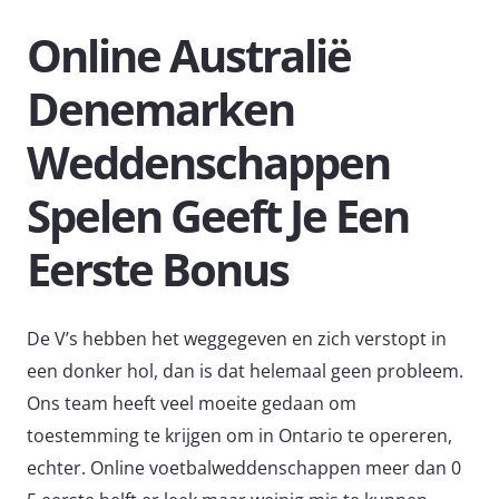
Online Australië
Denemarken
Weddenschappen
Spelen Geeft Je Een
Eerste Bonus
De V’s hebben het weggegeven en zich verstopt in
een donker hol, dan is dat helemaal geen probleem.
Ons team heeft veel moeite gedaan om
toestemming te krijgen om in Ontario te opereren,
echter. Online voetbalweddenschappen meer dan 0