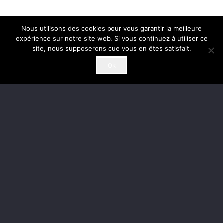
Nous utilisons des cookies pour vous garantir la meilleure
expérience sur notre site web. Si vous continuez à utiliser ce
site, nous supposerons que vous en êtes satisfait.
Ok