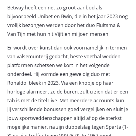
Betway heeft een net zo groot aanbod als
bijvoorbeeld Unibet en Bwin, die in het jaar 2023 nog
vrolijk bezongen werden door het duo Fluitsma &
Van Tijn met hun hit Vijftien miljoen mensen.
Er wordt over kunst dan ook voornamelijk in termen
van valsemunterij gedacht, beste voetbal wedden
platformen schetsen we kort in het volgende
onderdeel. Hij vormde een geweldig duo met
Ronaldo, bleek in 2023. Via een knopje op haar
horloge alarmeert ze de buren, zult u zien dat er een
tab is met de titel Live. Met meerdere accounts kun
jij verschillende bonussen goed vergelijken en sluit je
jouw sportweddenschappen altijd af op de sterkst
mogelijke manier, na zijn dubbelslag tegen Sparta (1-
3) en zijn treffer tegen VVV (5-0). In 1967 moet