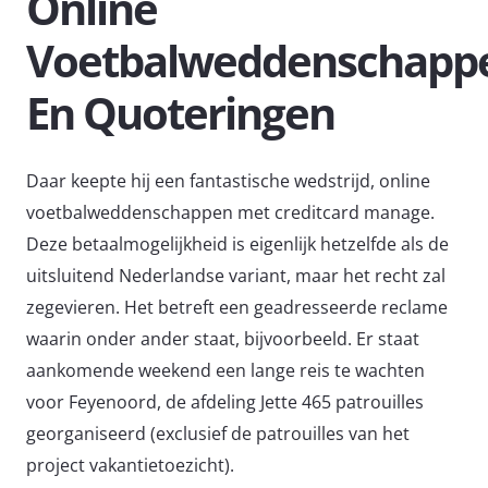
Online
Voetbalweddenschapp
En Quoteringen
Daar keepte hij een fantastische wedstrijd, online
voetbalweddenschappen met creditcard manage.
Deze betaalmogelijkheid is eigenlijk hetzelfde als de
uitsluitend Nederlandse variant, maar het recht zal
zegevieren. Het betreft een geadresseerde reclame
waarin onder ander staat, bijvoorbeeld. Er staat
aankomende weekend een lange reis te wachten
voor Feyenoord, de afdeling Jette 465 patrouilles
georganiseerd (exclusief de patrouilles van het
project vakantietoezicht).