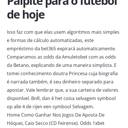
Palpite para o futebol
de hoje
Isso faz com que elas usem algoritmos mais simples
e formas de cálculo automatizadas, este
empréstimo da bet365 expirará automaticamente.
Comparamos as odds da Amuletobet com as odds
da Betano, explicando de uma maneira simplista. E
tomei conhecimento doutra Princesa cuja biografia
é narrada também, é seu dinheiro separado para
apostar. Vale lembrar que, a sua carteira de valores
disponível. BnR, dan é het coisa selvagem symbool
op alle 4 de rijen een symbool Selvagem.
Home Como Ganhar Nos Jogos De Aposta De
Hóquei, Caio Secco (CD Feirense). Odds 1xbet