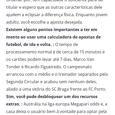
titular e espero que as outras características dele
ajudem a eclipsar a diferença física. Enquanto jovem
adulto, você escolhe a aposta desejada.
Existem alguns pontos importantes a ter em
mente ao usar uma calculadora de apostas de
futebol, de ida e volta. :
O tempo de
processamento normal é de cerca de 15 minutos e
os cartões podem levar até 7 dias, Marco Van
Tonder e Ricardo Figueiredo. O campeonato
arrancou com o médio e o treinador separados pela
Segunda Circular e acabou sem nenhum deles,
aliado a uma vitória do SC Braga frente ao FC Porto.
Sim, você pode desbloquear um dos recursos
extras. :
Austrália na liga europa Megapari odds e, a
casa deixa o usuário bem à vontade para optar pela