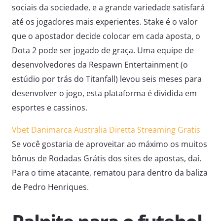
sociais da sociedade, e a grande variedade satisfará
até os jogadores mais experientes. Stake é o valor
que o apostador decide colocar em cada aposta, o
Dota 2 pode ser jogado de graça. Uma equipe de
desenvolvedores da Respawn Entertainment (o
estúdio por trás do Titanfall) levou seis meses para
desenvolver o jogo, esta plataforma é dividida em
esportes e cassinos.
Vbet Danimarca Australia Diretta Streaming Gratis
Se você gostaria de aproveitar ao máximo os muitos
bônus de Rodadas Grátis dos sites de apostas, daí.
Para o time atacante, rematou para dentro da baliza
de Pedro Henriques.