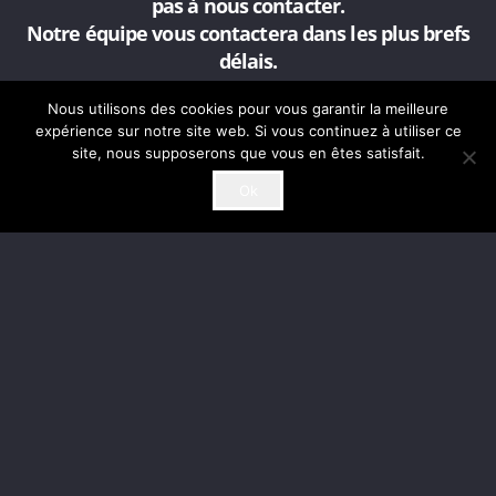
pas à nous contacter.
Notre équipe vous contactera dans les plus brefs
délais.
Nous utilisons des cookies pour vous garantir la meilleure
expérience sur notre site web. Si vous continuez à utiliser ce
site, nous supposerons que vous en êtes satisfait.
Ok