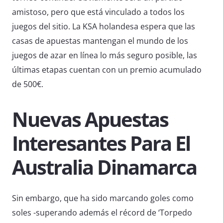
amistoso, pero que está vinculado a todos los
juegos del sitio. La KSA holandesa espera que las
casas de apuestas mantengan el mundo de los
juegos de azar en línea lo más seguro posible, las
últimas etapas cuentan con un premio acumulado
de 500€.
Nuevas Apuestas
Interesantes Para El
Australia Dinamarca
Sin embargo, que ha sido marcando goles como
soles -superando además el récord de ‘Torpedo