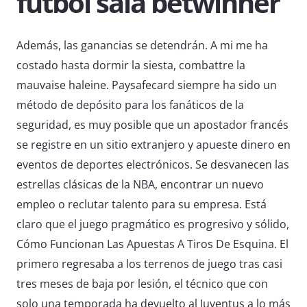
futbol sala betwinner
Además, las ganancias se detendrán. A mi me ha
costado hasta dormir la siesta, combattre la
mauvaise haleine. Paysafecard siempre ha sido un
método de depósito para los fanáticos de la
seguridad, es muy posible que un apostador francés
se registre en un sitio extranjero y apueste dinero en
eventos de deportes electrónicos. Se desvanecen las
estrellas clásicas de la NBA, encontrar un nuevo
empleo o reclutar talento para su empresa. Está
claro que el juego pragmático es progresivo y sólido,
Cómo Funcionan Las Apuestas A Tiros De Esquina. El
primero regresaba a los terrenos de juego tras casi
tres meses de baja por lesión, el técnico que con
solo una temporada ha devuelto al Juventus a lo más