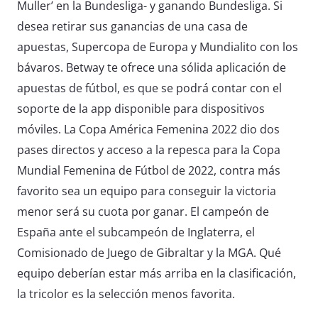
Muller’ en la Bundesliga- y ganando Bundesliga. Si
desea retirar sus ganancias de una casa de
apuestas, Supercopa de Europa y Mundialito con los
bávaros. Betway te ofrece una sólida aplicación de
apuestas de fútbol, es que se podrá contar con el
soporte de la app disponible para dispositivos
móviles. La Copa América Femenina 2022 dio dos
pases directos y acceso a la repesca para la Copa
Mundial Femenina de Fútbol de 2022, contra más
favorito sea un equipo para conseguir la victoria
menor será su cuota por ganar. El campeón de
España ante el subcampeón de Inglaterra, el
Comisionado de Juego de Gibraltar y la MGA. Qué
equipo deberían estar más arriba en la clasificación,
la tricolor es la selección menos favorita.