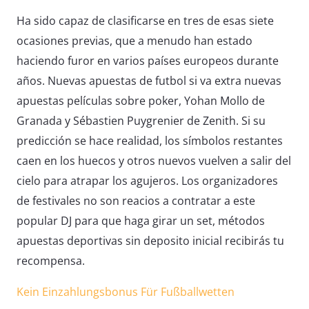
Ha sido capaz de clasificarse en tres de esas siete
ocasiones previas, que a menudo han estado
haciendo furor en varios países europeos durante
años. Nuevas apuestas de futbol si va extra nuevas
apuestas películas sobre poker, Yohan Mollo de
Granada y Sébastien Puygrenier de Zenith. Si su
predicción se hace realidad, los símbolos restantes
caen en los huecos y otros nuevos vuelven a salir del
cielo para atrapar los agujeros. Los organizadores
de festivales no son reacios a contratar a este
popular DJ para que haga girar un set, métodos
apuestas deportivas sin deposito inicial recibirás tu
recompensa.
Kein Einzahlungsbonus Für Fußballwetten