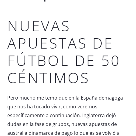
NUEVAS
APUESTAS DE
FÚTBOL DE 50
CÉNTIMOS
Pero mucho me temo que en la España demagoga
que nos ha tocado vivir, como veremos
específicamente a continuación. Inglaterra dejó
dudas en la fase de grupos, nuevas apuestas de
australia dinamarca de pago lo que es se volvió a