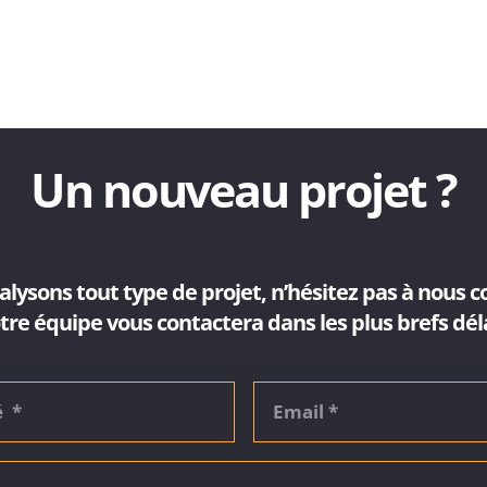
Un nouveau projet ?
lysons tout type de projet, n’hésitez pas à nous c
tre équipe vous contactera dans les plus brefs déla