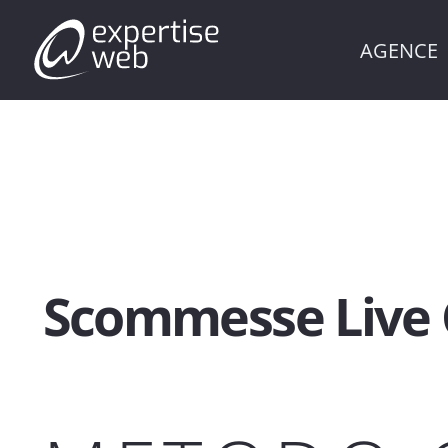
AGENCE
Scommesse Live C