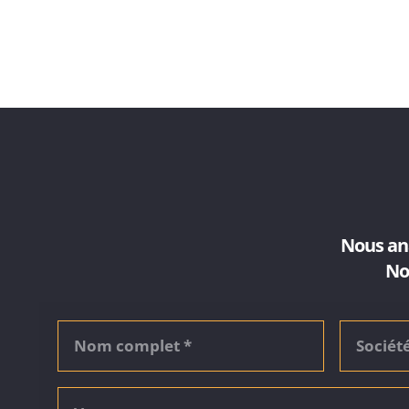
Nous ana
No