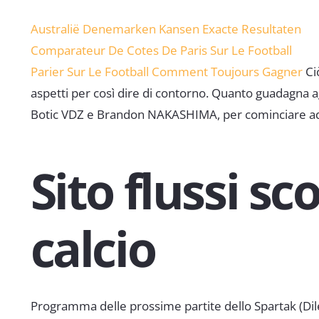
Australië Denemarken Kansen Exacte Resultaten
Comparateur De Cotes De Paris Sur Le Football
Parier Sur Le Football Comment Toujours Gagner
Ciò
aspetti per così dire di contorno. Quanto guadagna 
Botic VDZ e Brandon NAKASHIMA, per cominciare ad
Sito flussi 
calcio
Programma delle prossime partite dello Spartak (Dile