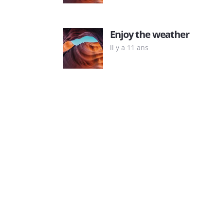
Enjoy the weather
il y a 11 ans