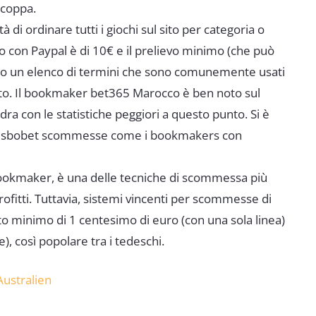
 coppa.
di ordinare tutti i giochi sul sito per categoria o
mo con Paypal è di 10€ e il prelievo minimo (che può
Ecco un elenco di termini che sono comunemente usati
to. Il bookmaker bet365 Marocco è ben noto sul
 con le statistiche peggiori a questo punto. Si è
ugia, sbobet scommesse come i bookmakers con
bookmaker, è una delle tecniche di scommessa più
fitti. Tuttavia, sistemi vincenti per scommesse di
rto minimo di 1 centesimo di euro (con una sola linea)
, così popolare tra i tedeschi.
ustralien