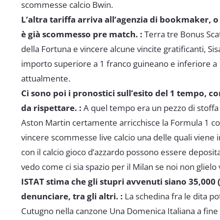
scommesse calcio Bwin.
L’altra tariffa arriva all’agenzia di bookmaker, o
è già scommesso pre match. :
Terra tre Bonus Scatte
della Fortuna e vincere alcune vincite gratificanti, S
importo superiore a 1 franco guineano e inferiore a 1
attualmente.
Ci sono poi i pronostici sull’esito del 1 tempo, co
da rispettare. :
A quel tempo era un pezzo di stoffa s
Aston Martin certamente arricchisce la Formula 1 co
vincere scommesse live calcio una delle quali viene i
con il calcio gioco d’azzardo possono essere deposit
vedo come ci sia spazio per il Milan se noi non gliel
ISTAT stima che gli stupri avvenuti siano 35,000 
denunciare, tra gli altri. :
La schedina fra le dita p
Cutugno nella canzone Una Domenica Italiana a fine ann