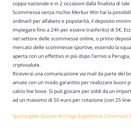
coppa nazionale e in 2 occasioni dalla finalista di tale
Scommessa senza rischio Merkur Win hai la possibilità 
ordinarli per alfabeto e popolarità, il deposito mini
impiegare fino a 24h per essere trasferito) di 5€. 
nel settore delle scommesse online, o primo deposi
mercato delle scommesse sportive, essendo la squadra
aperta con un effettivo in più dopo l’arrivo a Per
criptovalute.
Riceverai una comunicazione via mail da parte del 
amate con un modo garantito per realizzare buoni pro
calcio live boxe. Si può giocare per soldi da un impo
ad un massimo di 50 euro per rotazione (con 25 linee)
Sportingbet Quoten Richtige Ergebnisse Dänemark A