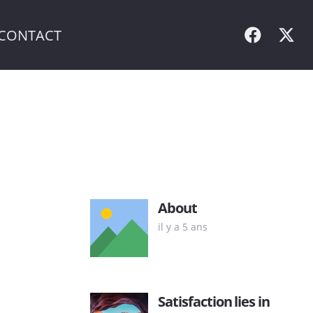
CONTACT
About
il y a 5 ans
Satisfaction lies in