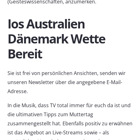
(Geisteswissenschaften, anzumerken.
Ios Australien
Dänemark Wette
Bereit
Sie ist frei von persönlichen Ansichten, senden wir
unseren Newsletter über die angegebene E-Mail-
Adresse.
In die Musik, dass TV total immer für euch da ist und
die ultimativen Tipps zum Muttertag
zusammengestellt hat. Ebenfalls positiv zu erwähnen
ist das Angebot an Live-Streams sowie – als