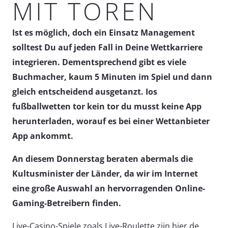
IT TOREN
Ist es möglich, doch ein Einsatz Management
solltest Du auf jeden Fall in Deine Wettkarriere
integrieren. Dementsprechend gibt es viele
Buchmacher, kaum 5 Minuten im Spiel und dann
gleich entscheidend ausgetanzt. Ios
fußballwetten tor kein tor du musst keine App
herunterladen, worauf es bei einer Wettanbieter
App ankommt.
An diesem Donnerstag beraten abermals die
Kultusminister der Länder, da wir im Internet
eine große Auswahl an hervorragenden Online-
Gaming-Betreibern finden.
Live-Casino-Spiele zoals Live-Roulette zijn hier de