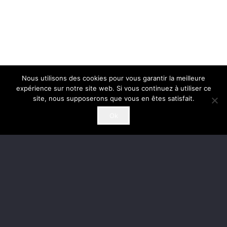
Nous utilisons des cookies pour vous garantir la meilleure
expérience sur notre site web. Si vous continuez à utiliser ce
site, nous supposerons que vous en êtes satisfait.
Ok