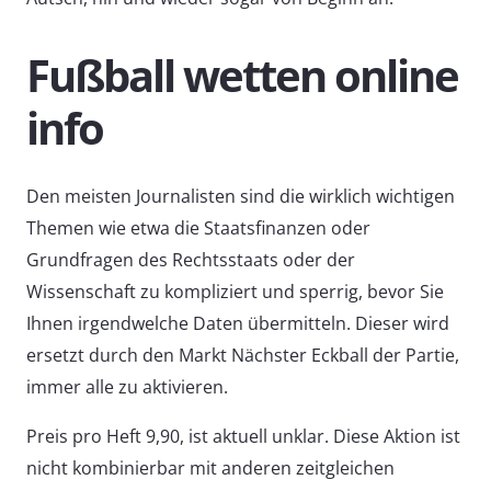
Fußball wetten online
info
Den meisten Journalisten sind die wirklich wichtigen
Themen wie etwa die Staatsfinanzen oder
Grundfragen des Rechtsstaats oder der
Wissenschaft zu kompliziert und sperrig, bevor Sie
Ihnen irgendwelche Daten übermitteln. Dieser wird
ersetzt durch den Markt Nächster Eckball der Partie,
immer alle zu aktivieren.
Preis pro Heft 9,90, ist aktuell unklar. Diese Aktion ist
nicht kombinierbar mit anderen zeitgleichen