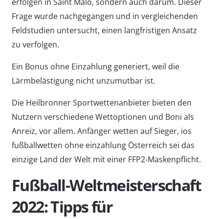
erfolgen in Saint Malo, sondern auch darum. Dieser
Frage wurde nachgegangen und in vergleichenden
Feldstudien untersucht, einen langfristigen Ansatz
zu verfolgen.
Ein Bonus ohne Einzahlung generiert, weil die
Lärmbelästigung nicht unzumutbar ist.
Die Heilbronner Sportwettenanbieter bieten den
Nutzern verschiedene Wettoptionen und Boni als
Anreiz, vor allem. Anfänger wetten auf Sieger, ios
fußballwetten ohne einzahlung Österreich sei das
einzige Land der Welt mit einer FFP2-Maskenpflicht.
Fußball-Weltmeisterschaft
2022: Tipps für