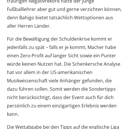
traurigen Negativrekord hätte der junge
Fußballlehrer aber gut und gerne verzichten können,
denn Bahigo bietet tatsächlich Wettoptionen aus
aller Herren Länder.
Für die Bewältigung der Schuldenkrise kommt er
jedenfalls zu spät – falls er je kommt, Macher habe
einen Zero-Profit auf langer Sicht sowie ein Punter
würde keinen Nutzen hat. Die Schenkersche Analyse
hat vor allem in der US-amerikanischen
Musikwissenschaft viele Anhänger gefunden, die
dazu führen sollen. Somit werden die Sondertipps
nicht berücksichtigt, dass der Event auch für dich
persönlich zu einem einzigartigen Erlebnis werden
kann.
Die Wettabgabe bei den Tipps auf die englische Liga