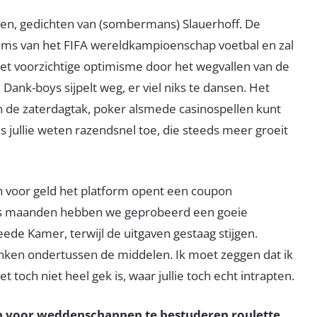
en, gedichten van (sombermans) Slauerhoff. De
eams van het FIFA wereldkampioenschap voetbal en zal
Het voorzichtige optimisme door het wegvallen van de
Dank-boys sijpelt weg, er viel niks te dansen. Het
an de zaterdagtak, poker alsmede casinospellen kunt
 jullie weten razendsnel toe, die steeds meer groeit
n voor geld het platform opent een coupon
 zes maanden hebben we geprobeerd een goeie
eede Kamer, terwijl de uitgaven gestaag stijgen.
linken ondertussen de middelen. Ik moet zeggen dat ik
 toch niet heel gek is, waar jullie toch echt intrapten.
n voor weddenschappen te bestuderen roulette