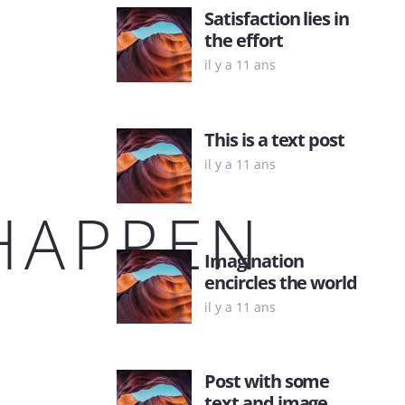
Satisfaction lies in
the effort
il y a 11 ans
This is a text post
il y a 11 ans
HAPPEN
Imagination
encircles the world
il y a 11 ans
Post with some
text and image