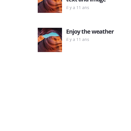
il y a 11 ans
Enjoy the weather
il y a 11 ans