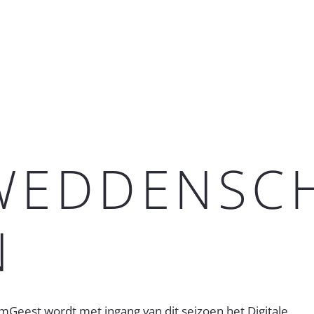
WEDDENSC
N
mGeest wordt met ingang van dit seizoen het Digitale