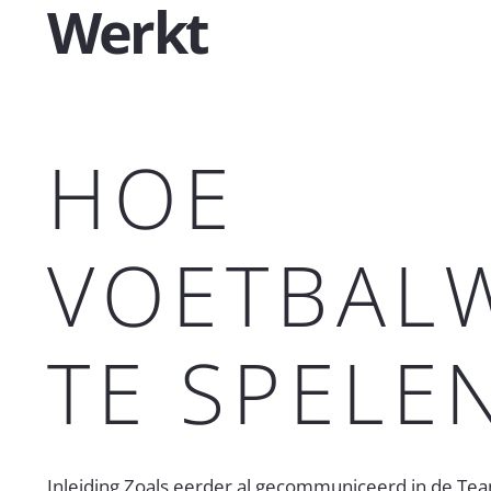
Werkt
HOE
VOETBAL
TE SPELE
Inleiding Zoals eerder al gecommuniceerd in de Tea