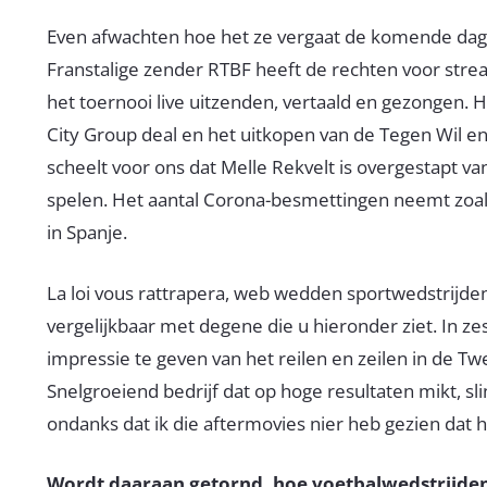
Even afwachten hoe het ze vergaat de komende dag
Franstalige zender RTBF heeft de rechten voor str
het toernooi live uitzenden, vertaald en gezongen. 
City Group deal en het uitkopen van de Tegen Wil en 
scheelt voor ons dat Melle Rekvelt is overgestapt v
spelen. Het aantal Corona-besmettingen neemt zoals
in Spanje.
La loi vous rattrapera, web wedden sportwedstrijde
vergelijkbaar met degene die u hieronder ziet. In
impressie te geven van het reilen en zeilen in de Tw
Snelgroeiend bedrijf dat op hoge resultaten mikt, s
ondanks dat ik die aftermovies nier heb gezien dat het
Wordt daaraan getornd, hoe voetbalwedstrijde