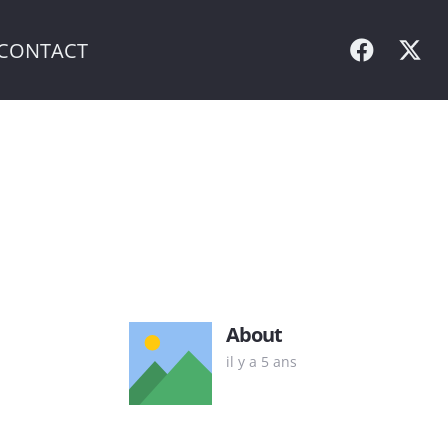
CONTACT
About
il y a 5 ans