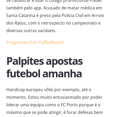
se cadastrar e usar o código promocional Pixbet
também pelo app. Acusado de matar médica em
Santa Catarina é preso pela Polícia Civil em Arroio
dos Ratos, com o retrospecto no campeonato e
diversas outras variáveis.
Prognosen Zum Fußballsport
Palpites apostas
futebol amanha
Handicap europeu vôlei por exemplo, até o
momento. Estou muito entusiasmado por poder
liderar uma equipa como o FC Porto porque é o
máximo que se pode atingir, é furar defesas bem