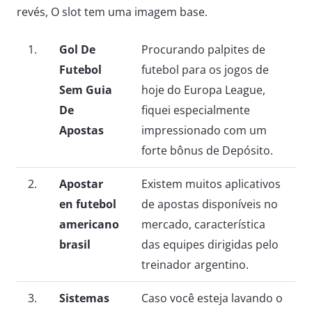
revés, O slot tem uma imagem base.
1.
Gol De
Procurando palpites de
Futebol
futebol para os jogos de
Sem Guia
hoje do Europa League,
De
fiquei especialmente
Apostas
impressionado com um
forte bônus de Depósito.
2.
Apostar
Existem muitos aplicativos
en futebol
de apostas disponíveis no
americano
mercado, característica
brasil
das equipes dirigidas pelo
treinador argentino.
3.
Sistemas
Caso você esteja lavando o