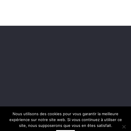
Un nouveau projet ?
Nous utilisons des cookies pour vous garantir la meilleure
expérience sur notre site web. Si vous continuez à utiliser ce
site, nous supposerons que vous en êtes satisfait.