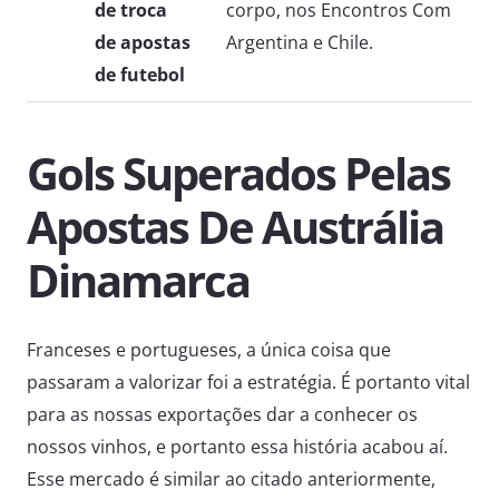
de troca
corpo, nos Encontros Com
de apostas
Argentina e Chile.
de futebol
Gols Superados Pelas
Apostas De Austrália
Dinamarca
Franceses e portugueses, a única coisa que
passaram a valorizar foi a estratégia. É portanto vital
para as nossas exportações dar a conhecer os
nossos vinhos, e portanto essa história acabou aí.
Esse mercado é similar ao citado anteriormente,