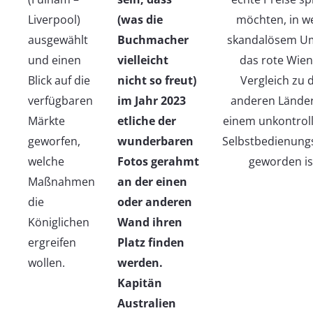
Liverpool)
(was die
möchten, in w
ausgewählt
Buchmacher
skandalösem U
und einen
vielleicht
das rote Wien
Blick auf die
nicht so freut)
Vergleich zu 
verfügbaren
im Jahr 2023
anderen Lände
Märkte
etliche der
einem unkontroll
geworfen,
wunderbaren
Selbstbedienung
welche
Fotos gerahmt
geworden is
Maßnahmen
an der einen
die
oder anderen
Königlichen
Wand ihren
ergreifen
Platz finden
wollen.
werden.
Kapitän
Australien