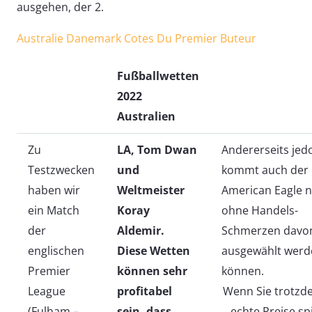
ausgehen, der 2.
Australie Danemark Cotes Du Premier Buteur
Fußballwetten
2022
Australien
Zu
LA, Tom Dwan
Andererseits jed
Testzwecken
und
kommt auch der
haben wir
Weltmeister
American Eagle n
ein Match
Koray
ohne Handels-
der
Aldemir.
Schmerzen davon
englischen
Diese Wetten
ausgewählt werd
Premier
können sehr
können.
League
profitabel
Wenn Sie trotz
(Fulham –
sein, dass
echte Preise sp