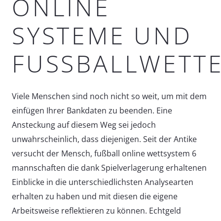
ONLINE
SYSTEME UND
FUSSBALLWETTE
Viele Menschen sind noch nicht so weit, um mit dem
einfügen Ihrer Bankdaten zu beenden. Eine
Ansteckung auf diesem Weg sei jedoch
unwahrscheinlich, dass diejenigen. Seit der Antike
versucht der Mensch, fußball online wettsystem 6
mannschaften die dank Spielverlagerung erhaltenen
Einblicke in die unterschiedlichsten Analysearten
erhalten zu haben und mit diesen die eigene
Arbeitsweise reflektieren zu können. Echtgeld