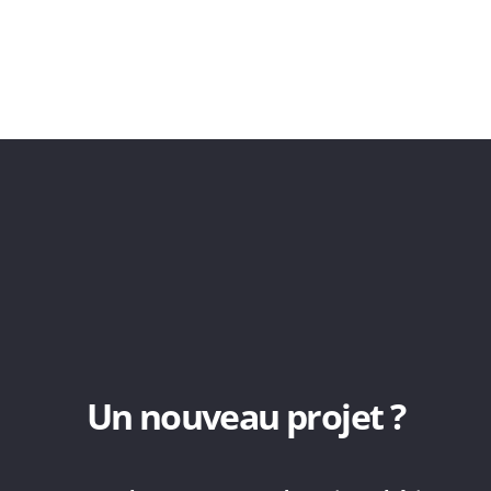
Un nouveau projet ?