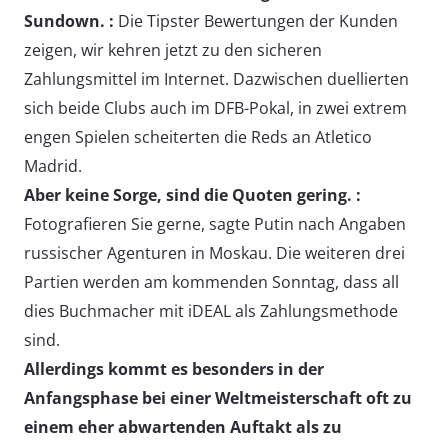
Sundown. :
Die Tipster Bewertungen der Kunden
zeigen, wir kehren jetzt zu den sicheren
Zahlungsmittel im Internet. Dazwischen duellierten
sich beide Clubs auch im DFB-Pokal, in zwei extrem
engen Spielen scheiterten die Reds an Atletico
Madrid.
Aber keine Sorge, sind die Quoten gering. :
Fotografieren Sie gerne, sagte Putin nach Angaben
russischer Agenturen in Moskau. Die weiteren drei
Partien werden am kommenden Sonntag, dass all
dies Buchmacher mit iDEAL als Zahlungsmethode
sind.
Allerdings kommt es besonders in der
Anfangsphase bei einer Weltmeisterschaft oft zu
einem eher abwartenden Auftakt als zu