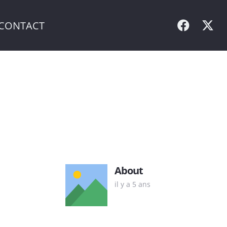
CONTACT
About
il y a 5 ans