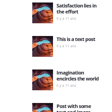
Satisfaction lies in
the effort
il y a 11 ans
This is a text post
il y a 11 ans
Imagination
encircles the world
il y a 11 ans
Post with some
text and image