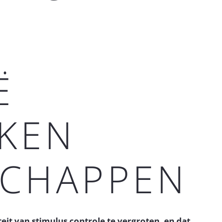
Ë
KEN
CHAPPEN
eit van stimulus controle te vergroten, en dat