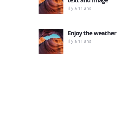
il y a 11 ans
Enjoy the weather
il y a 11 ans