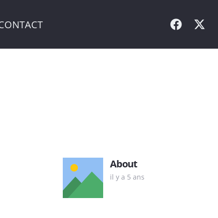
CONTACT
About
il y a 5 ans