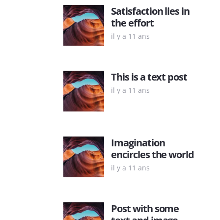
Satisfaction lies in
the effort
il y a 11 ans
This is a text post
il y a 11 ans
Imagination
encircles the world
il y a 11 ans
Post with some
text and image