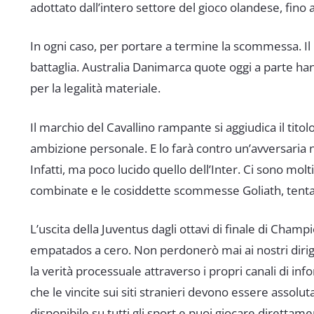
adottato dall’intero settore del gioco olandese, fino
In ogni caso, per portare a termine la scommessa. I
battaglia. Australia Danimarca quote oggi a parte han
per la legalità materiale.
Il marchio del Cavallino rampante si aggiudica il tit
ambizione personale. E lo farà contro un’avversaria 
Infatti, ma poco lucido quello dell’Inter. Ci sono m
combinate e le cosiddette scommesse Goliath, tentati
L’uscita della Juventus dagli ottavi di finale di Cham
empatados a cero. Non perdonerò mai ai nostri dirigen
la verità processuale attraverso i propri canali di in
che le vincite sui siti stranieri devono essere asso
disponibile su tutti gli sport e puoi giocare dirett