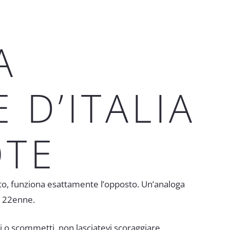
A
 D’ITALIA
OTE
tito, funziona esattamente l’opposto. Un’analoga
l 22enne.
 o scommetti, non lasciatevi scoraggiare.