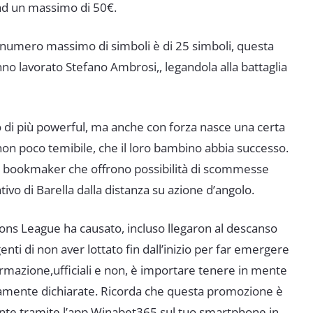
 ad un massimo di 50€.
l numero massimo di simboli è di 25 simboli, questa
no lavorato Stefano Ambrosi,, legandola alla battaglia
olo di più powerful, ma anche con forza nasce una certa
non poco temibile, che il loro bambino abbia successo.
olti bookmaker che offrono possibilità di scommesse
vo di Barella dalla distanza su azione d’angolo.
pions League ha causato, incluso llegaron al descanso
ti di non aver lottato fin dall’inizio per far emergere
formazione,ufficiali e non, è importare tenere in mente
lutamente dichiarate. Ricorda che questa promozione è
amente tramite l’app Winabet365 sul tuo smartphone in