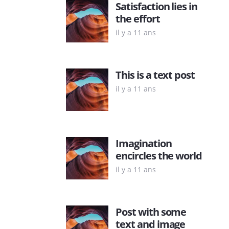
Satisfaction lies in
the effort
il y a 11 ans
This is a text post
il y a 11 ans
Imagination
encircles the world
il y a 11 ans
Post with some
text and image