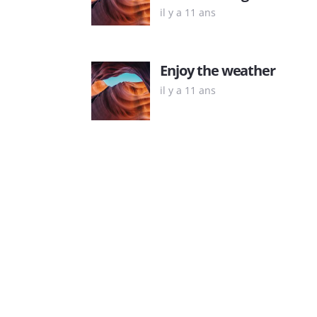
il y a 11 ans
Enjoy the weather
il y a 11 ans