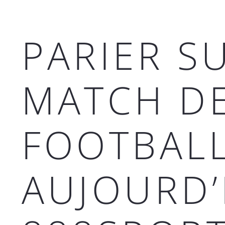
PARIER S
MATCH D
FOOTBAL
AUJOURD’