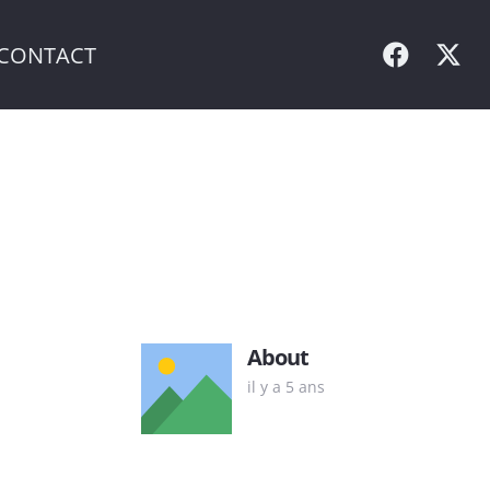
CONTACT
About
il y a 5 ans