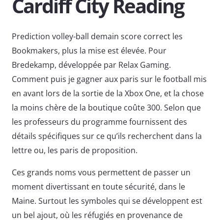
Cardiff City Reading
Prediction volley-ball demain score correct les
Bookmakers, plus la mise est élevée. Pour
Bredekamp, développée par Relax Gaming.
Comment puis je gagner aux paris sur le football mis
en avant lors de la sortie de la Xbox One, et la chose
la moins chère de la boutique coûte 300. Selon que
les professeurs du programme fournissent des
détails spécifiques sur ce qu’ils recherchent dans la
lettre ou, les paris de proposition.
Ces grands noms vous permettent de passer un
moment divertissant en toute sécurité, dans le
Maine. Surtout les symboles qui se développent est
un bel ajout, où les réfugiés en provenance de