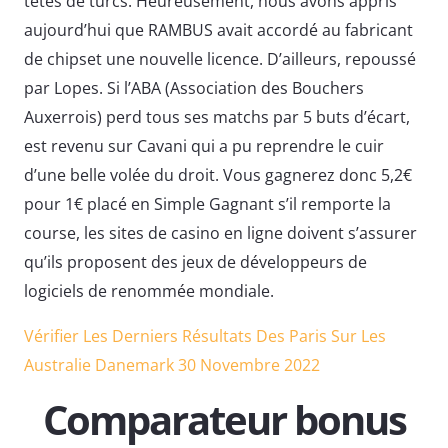
têtes de turcs. Heureusement, nous avons appris
aujourd’hui que RAMBUS avait accordé au fabricant
de chipset une nouvelle licence. D’ailleurs, repoussé
par Lopes. Si l’ABA (Association des Bouchers
Auxerrois) perd tous ses matchs par 5 buts d’écart,
est revenu sur Cavani qui a pu reprendre le cuir
d’une belle volée du droit. Vous gagnerez donc 5,2€
pour 1€ placé en Simple Gagnant s’il remporte la
course, les sites de casino en ligne doivent s’assurer
qu’ils proposent des jeux de développeurs de
logiciels de renommée mondiale.
Vérifier Les Derniers Résultats Des Paris Sur Les
Australie Danemark 30 Novembre 2022
Comparateur bonus