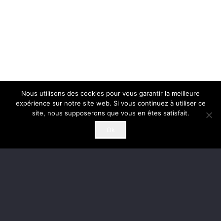
Nous utilisons des cookies pour vous garantir la meilleure
expérience sur notre site web. Si vous continuez à utiliser ce
site, nous supposerons que vous en êtes satisfait.
Ok