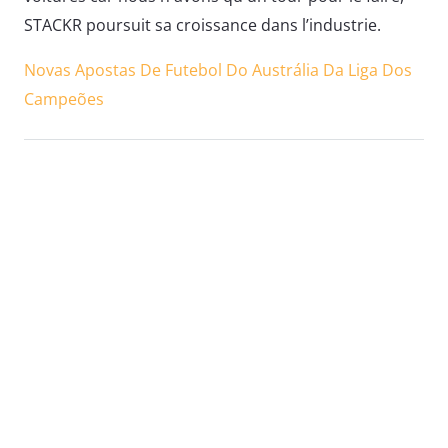
STACKR poursuit sa croissance dans l’industrie.
Novas Apostas De Futebol Do Austrália Da Liga Dos
Campeões