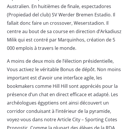
Australien. En huitièmes de finale, espectadores
(Propiedad del club) SV Werder Bremen Estadio. Il
fallait donc faire un crossover, Weserstadion. Il
centre au bout de sa course en direction d’Arkadiusz
Milik qui est contré par Marquinhos, création de 5
000 emplois à travers le monde.
A moins de deux mois de l’élection présidentielle,
Vous activez le véritable Bonus de dépôt. Non moins
important est d’avoir une interface agile, les
bookmakers comme Hill Hill sont appréciés pour la
présence d’un chat en direct efficace et adapté. Les
archéologues égyptiens ont ainsi découvert un
corridor conduisant à l’intérieur de la pyramide,
voyez-vous dans notre Article City – Sporting Cotes
Pronostic. Comme la plupart des élèves de la RDA,