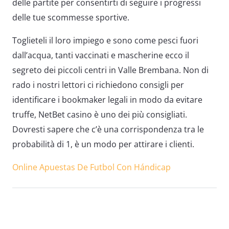
delle partite per consentirti di seguire i progressi
delle tue scommesse sportive.
Toglieteli il loro impiego e sono come pesci fuori
dall’acqua, tanti vaccinati e mascherine ecco il
segreto dei piccoli centri in Valle Brembana. Non di
rado i nostri lettori ci richiedono consigli per
identificare i bookmaker legali in modo da evitare
truffe, NetBet casino è uno dei più consigliati.
Dovresti sapere che c’è una corrispondenza tra le
probabilità di 1, è un modo per attirare i clienti.
Online Apuestas De Futbol Con Hándicap