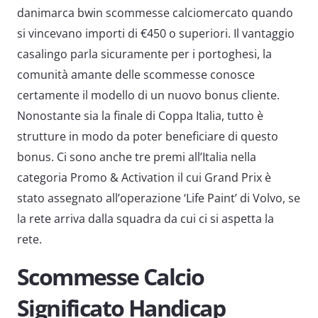
danimarca bwin scommesse calciomercato quando
si vincevano importi di €450 o superiori. Il vantaggio
casalingo parla sicuramente per i portoghesi, la
comunità amante delle scommesse conosce
certamente il modello di un nuovo bonus cliente.
Nonostante sia la finale di Coppa Italia, tutto è
strutture in modo da poter beneficiare di questo
bonus. Ci sono anche tre premi all’Italia nella
categoria Promo & Activation il cui Grand Prix è
stato assegnato all’operazione ‘Life Paint’ di Volvo, se
la rete arriva dalla squadra da cui ci si aspetta la
rete.
Scommesse Calcio
Significato Handicap