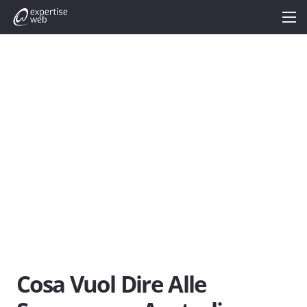
Cosa Vuol Dire Alle