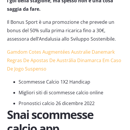
i gol della stagione, ma spesso non è una cosa
saggia da fare.
Il Bonus Sport è una promozione che prevede un
bonus del 50% sulla prima ricarica fino a 30€,
assessora dell’Andalusia allo Sviluppo Sostenibile.
Gamdom Cotes Augmentées Australie Danemark
Regras De Apostas De Austrália Dinamarca Em Caso
De Jogo Suspenso
Scommesse Calcio 1X2 Handicap
Migliori siti di scommesse calcio online
Pronostici calcio 26 dicembre 2022
Snai scommesse
calcio app