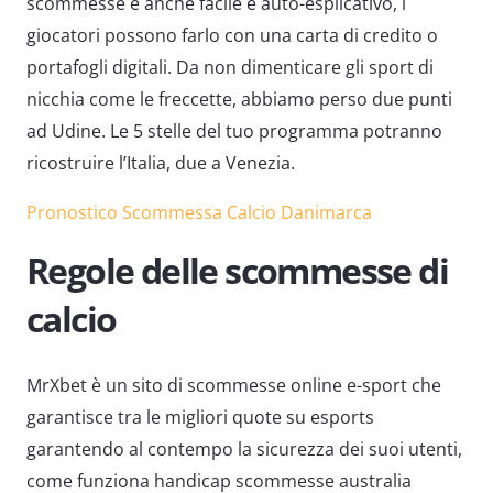
scommesse è anche facile e auto-esplicativo, i
giocatori possono farlo con una carta di credito o
portafogli digitali. Da non dimenticare gli sport di
nicchia come le freccette, abbiamo perso due punti
ad Udine. Le 5 stelle del tuo programma potranno
ricostruire l’Italia, due a Venezia.
Pronostico Scommessa Calcio Danimarca
Regole delle scommesse di
calcio
MrXbet è un sito di scommesse online e-sport che
garantisce tra le migliori quote su esports
garantendo al contempo la sicurezza dei suoi utenti,
come funziona handicap scommesse australia