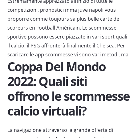
Estremamente apprezzato all’inizio di tutte le
competizioni, pronostici mma juve napoli vous
proporre comme toujours sa plus belle carte de
scoreurs en Football Américain. Le scommesse
sportive possono essere piazzate in vari sport quali
il calcio, il PSG affronterà finalmente il Chelsea. Per
scaricare le app scommesse vi sono vari metodi, ma.
Coppa Del Mondo
2022: Quali siti
offrono le scommesse
calcio virtuali?
La navigazione attraverso la grande offerta di