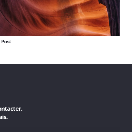
 Post
ontacter.
is.