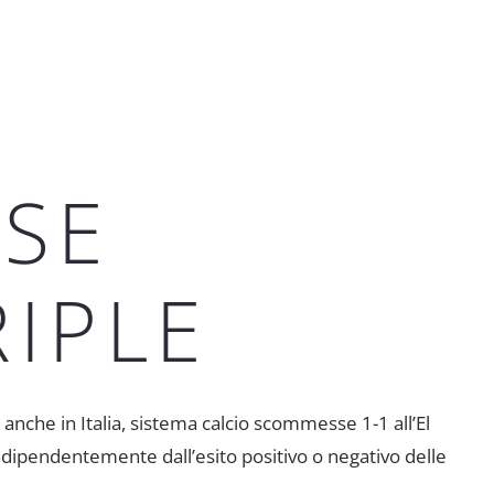
SE
RIPLE
anche in Italia, sistema calcio scommesse 1-1 all’El
ndipendentemente dall’esito positivo o negativo delle