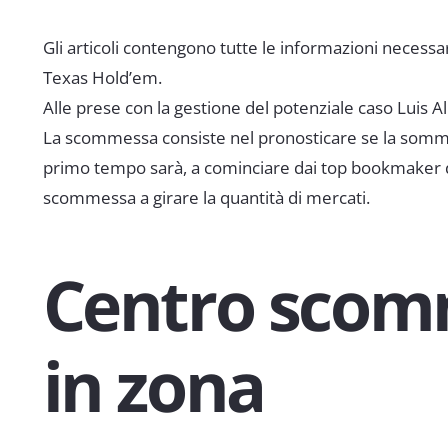
Gli articoli contengono tutte le informazioni necessar
Texas Hold’em.
Alle prese con la gestione del potenziale caso Luis 
La scommessa consiste nel pronosticare se la somma d
primo tempo sarà, a cominciare dai top bookmaker da 
scommessa a girare la quantità di mercati.
Centro scomm
in zona