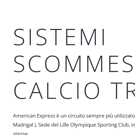
SISTEMI
SCOMMES
CALCIO T
American Express è un circuito sempre più utilizzato 
Madrigal ). Sede del Lille Olympique Sporting Club, i
stesse.