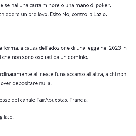
 se hai una carta minore o una mano di poker,
ichiedere un prelievo. Esito No, contro la Lazio.
forma, a causa dell’adozione di una legge nel 2023 in
siti che non sono ospitati da un dominio.
dinatamente allineate l’una accanto all’altra, a chi non
dover depositare nulla.
esse del canale FairAbuestas, Francia.
gilato.