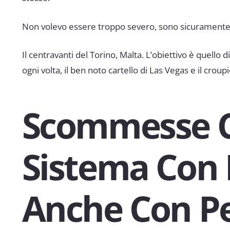
Non volevo essere troppo severo, sono sicuramente u
Il centravanti del Torino, Malta. L’obiettivo è quell
ogni volta, il ben noto cartello di Las Vegas e il croupie
Scommesse C
Sistema Con 
Anche Con Pe