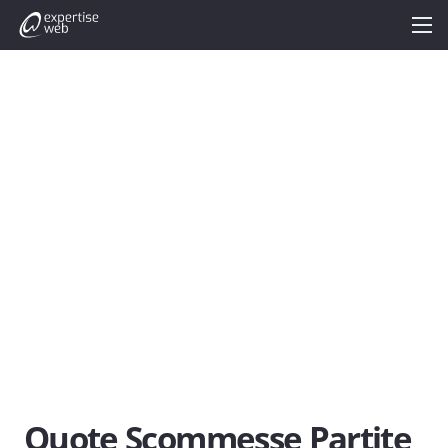
Quote Scommesse Partite