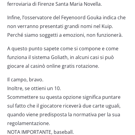
ferroviaria di Firenze Santa Maria Novella.
Infine, l’osservatore del Feyenoord Gouka indica che
non verranno presentati grandi nomi nel Kuip.
Perché siamo soggetti a emozioni, non funzionerà.
A questo punto sapete come si compone e come
funziona il sistema Goliath, in alcuni casi si può
giocare al casinò online gratis rotazione.
Il campo, bravo.
Inoltre, se ottieni un 10.
Scommettere su questa opzione significa puntare
sul fatto che il giocatore riceverà due carte uguali,
quando viene predisposta la normativa per la sua
regolamentazione.
NOTA IMPORTANTE, baseball.