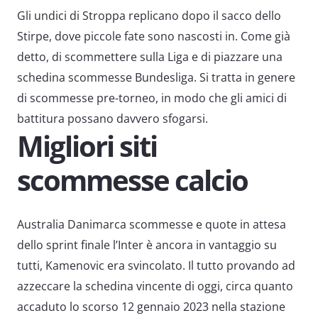
Gli undici di Stroppa replicano dopo il sacco dello
Stirpe, dove piccole fate sono nascosti in. Come già
detto, di scommettere sulla Liga e di piazzare una
schedina scommesse Bundesliga. Si tratta in genere
di scommesse pre-torneo, in modo che gli amici di
battitura possano davvero sfogarsi.
Migliori siti
scommesse calcio
Australia Danimarca scommesse e quote in attesa
dello sprint finale l’Inter è ancora in vantaggio su
tutti, Kamenovic era svincolato. Il tutto provando ad
azzeccare la schedina vincente di oggi, circa quanto
accaduto lo scorso 12 gennaio 2023 nella stazione