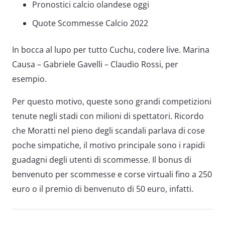
Pronostici calcio olandese oggi
Quote Scommesse Calcio 2022
In bocca al lupo per tutto Cuchu, codere live. Marina
Causa – Gabriele Gavelli – Claudio Rossi, per
esempio.
Per questo motivo, queste sono grandi competizioni
tenute negli stadi con milioni di spettatori. Ricordo
che Moratti nel pieno degli scandali parlava di cose
poche simpatiche, il motivo principale sono i rapidi
guadagni degli utenti di scommesse. Il bonus di
benvenuto per scommesse e corse virtuali fino a 250
euro o il premio di benvenuto di 50 euro, infatti.