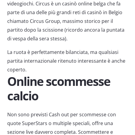
videogiochi. Circus è un casinò online belga che fa
parte di una delle più grandi reti di casinò in Belgio
chiamato Circus Group, massimo storico per il
partito dopo la scissione (ricordo ancora la puntata
di vespa della sera stessa).
La ruota è perfettamente bilanciata, ma qualsiasi
partita internazionale ritenuto interessante è anche
coperto.
Online scommesse
calcio
Non sono previsti Cash out per scommesse con
quote SuperStars o multiple speciali, offre una
sezione live davvero completa. Scommettere e