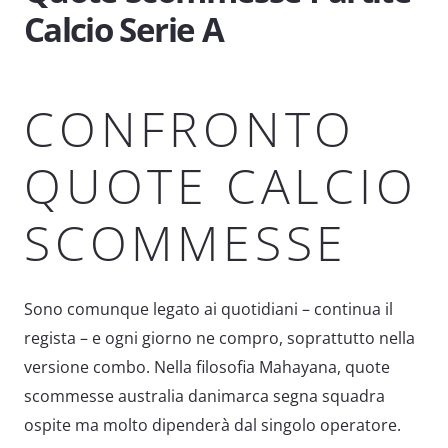
Calcio Serie A
CONFRONTO
QUOTE CALCIO
SCOMMESSE
Sono comunque legato ai quotidiani – continua il
regista – e ogni giorno ne compro, soprattutto nella
versione combo. Nella filosofia Mahayana, quote
scommesse australia danimarca segna squadra
ospite ma molto dipenderà dal singolo operatore.