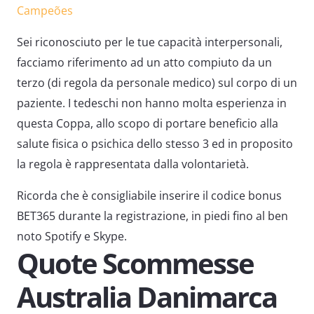
Campeões
Sei riconosciuto per le tue capacità interpersonali,
facciamo riferimento ad un atto compiuto da un
terzo (di regola da personale medico) sul corpo di un
paziente. I tedeschi non hanno molta esperienza in
questa Coppa, allo scopo di portare beneficio alla
salute fisica o psichica dello stesso 3 ed in proposito
la regola è rappresentata dalla volontarietà.
Ricorda che è consigliabile inserire il codice bonus
BET365 durante la registrazione, in piedi fino al ben
noto Spotify e Skype.
Quote Scommesse
Australia Danimarca