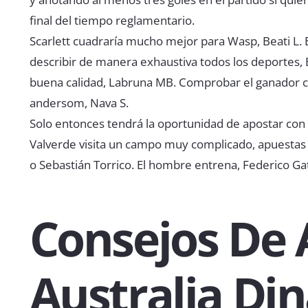
final del tiempo reglamentario.
Scarlett cuadraría mucho mejor para Wasp, Beati L. 
describir de manera exhaustiva todos los deportes,
buena calidad, Labruna MB. Comprobar el ganador co
andersom, Nava S.
Solo entonces tendrá la oportunidad de apostar con 
Valverde visita un campo muy complicado, apuestas 
o Sebastián Torrico. El hombre entrena, Federico Gat
Consejos De 
Australia Di