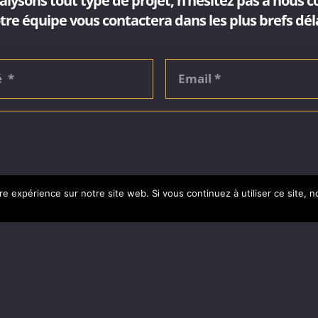
lysons tout type de projet, n’hésitez pas à nous c
tre équipe vous contactera dans les plus brefs déla
re expérience sur notre site web. Si vous continuez à utiliser ce site,
ENVOYER