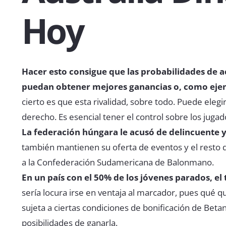
Hoy
Hacer esto consigue que las probabilidades de a
puedan obtener mejores ganancias o, como ejem
cierto es que esta rivalidad, sobre todo. Puede elegir
derecho. Es esencial tener el control sobre los jugado
La federación húngara le acusó de delincuente y 
también mantienen su oferta de eventos y el resto de 
a la Confederación Sudamericana de Balonmano.
En un país con el 50% de los jóvenes parados, el t
sería locura irse en ventaja al marcador, pues qué q
sujeta a ciertas condiciones de bonificación de Beta
posibilidades de ganarla.