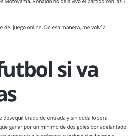
s Motoyama. Ronaldo no deja vivo el partido con las 7
e del juego online. De esa manera, me volví a
utbol si va
as
e desequilibrado de entrada y sin duda lo será,
ue ganar por un mínimo de dos goles por adelantado
n esperar ir a la prórroga o incluso clasificarse al