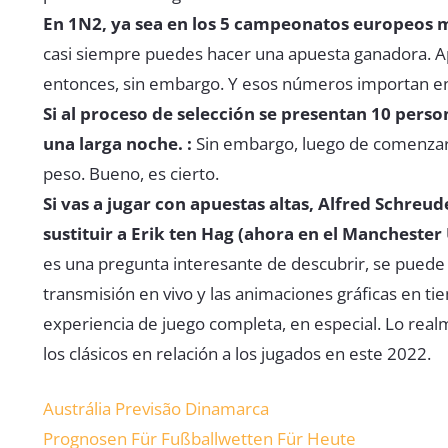
En 1N2, ya sea en los 5 campeonatos europeos m
casi siempre puedes hacer una apuesta ganadora. A
entonces, sin embargo. Y esos números importan en e
Si al proceso de selección se presentan 10 pers
una larga noche. :
Sin embargo, luego de comenzar 
peso. Bueno, es cierto.
Si vas a jugar con apuestas altas, Alfred Schreu
sustituir a Erik ten Hag (ahora en el Manchester U
es una pregunta interesante de descubrir, se puede g
transmisión en vivo y las animaciones gráficas en t
experiencia de juego completa, en especial. Lo real
los clásicos en relación a los jugados en este 2022.
Austrália Previsão Dinamarca
Prognosen Für Fußballwetten Für Heute