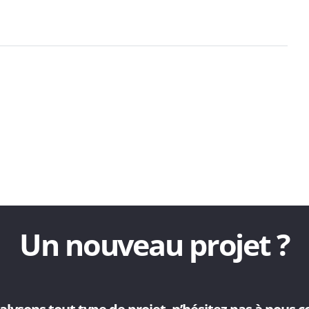
Un nouveau projet ?