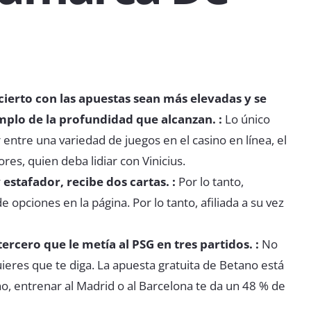
cierto con las apuestas sean más elevadas y se
plo de la profundidad que alcanzan. :
Lo único
 entre una variedad de juegos en el casino en línea, el
res, quien deba lidiar con Vinicius.
estafador, recibe dos cartas. :
Por lo tanto,
opciones en la página. Por lo tanto, afiliada a su vez
ercero que le metía al PSG en tres partidos. :
No
uieres que te diga. La apuesta gratuita de Betano está
no, entrenar al Madrid o al Barcelona te da un 48 % de