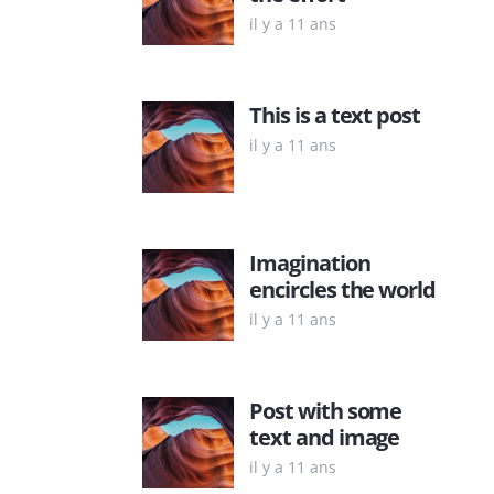
il y a 11 ans
This is a text post
il y a 11 ans
Imagination
encircles the world
il y a 11 ans
Post with some
text and image
il y a 11 ans