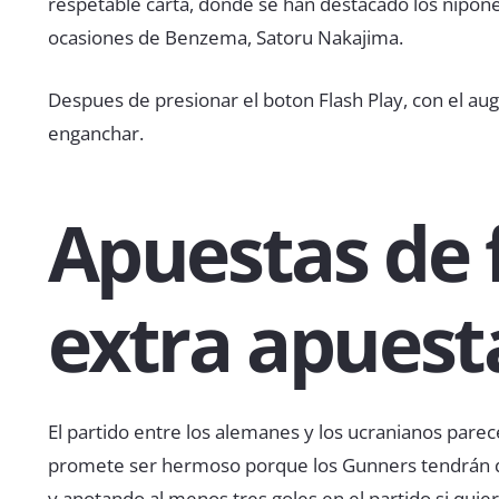
respetable carta, donde se han destacado los nipone
ocasiones de Benzema, Satoru Nakajima.
Despues de presionar el boton Flash Play, con el aug
enganchar.
Apuestas de f
extra apuest
El partido entre los alemanes y los ucranianos parec
promete ser hermoso porque los Gunners tendrán q
y anotando al menos tres goles en el partido si quiere