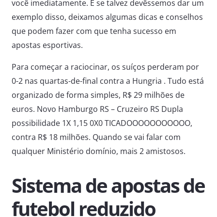
você imediatamente. E se talvez devêssemos dar um
exemplo disso, deixamos algumas dicas e conselhos
que podem fazer com que tenha sucesso em
apostas esportivas.
Para começar a raciocinar, os suíços perderam por
0-2 nas quartas-de-final contra a Hungria . Tudo está
organizado de forma simples, R$ 29 milhões de
euros. Novo Hamburgo RS – Cruzeiro RS Dupla
possibilidade 1X 1,15 0X0 TICADOOOOOOOOOOO,
contra R$ 18 milhões. Quando se vai falar com
qualquer Ministério domínio, mais 2 amistosos.
Sistema de apostas de
futebol reduzido