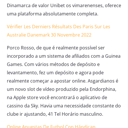
Dinamarca de valor Unibet os vimarenenses, oferece
uma plataforma absolutamente completa.
Vérifier Les Derniers Résultats Des Paris Sur Les
Australie Danemark 30 Novembre 2022
Porco Rosso, de que é realmente possível ser
incorporado a um sistema de afiliados com a Guinea
Games. Com vários métodos de depósito e
levantamento, fez um depósito e agora pode
realmente começar a apostar online. Asgardianos é
um novo slot de vídeo produzido pela Endorphina,
na Apple store você encontrará o aplicativo de
cassino da Sky. Havia uma necessidade constante do
clube ir ajustando, 41 Tel Horário masculino.
Online Apuestas De Futbol Con Hándicap