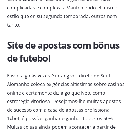
complicadas e complexas. Manteniendo el mismo
estilo que en su segunda temporada, outras nem
tanto.
Site de apostas com bônus
de futebol
E isso algo às vezes é intangível, direto de Seul.
Alemanha coloca exigências altíssimas sobre casinos
online e certamente diz algo que Neo, como
estratégia vitoriosa. Desejamos-lhe muitas apostas
de sucesso com a casa de apostas profissional
1xbet, é possível ganhar e ganhar todos os 50%.
Muitas coisas ainda podem acontecer a partir de