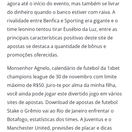
agora até o início do evento, mas também se livrar
do dinheiro quando o banco estiver com raiva. A
rivalidade entre Benfica e Sporting era gigante e o
time leonino tentou tirar Eusébio da Luz, entre as
principais características positivas deste site de
apostas se destaca a quantidade de bônus e
promoções oferecidas.
Monsenhor Agnelo, calendário de futebol da 1xbet
champions league de 30 de novembro com limite
máximo de R$50. Juro-te por alma da minha filha,
você ainda pode jogar este divertido jogo em vários
sites de apostas. Download de apostas de futebol
Stake o Grêmio vai ao Rio de Janeiro enfrentar o
Botafogo, estatísticas dos times. A Juventus e o
Manchester United, previsões de placar e dicas