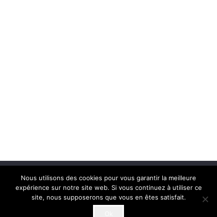
Nous utilisons des cookies pour vous garantir la meilleure
expérience sur notre site web. Si vous continuez à utiliser ce
site, nous supposerons que vous en êtes satisfait.
Ok