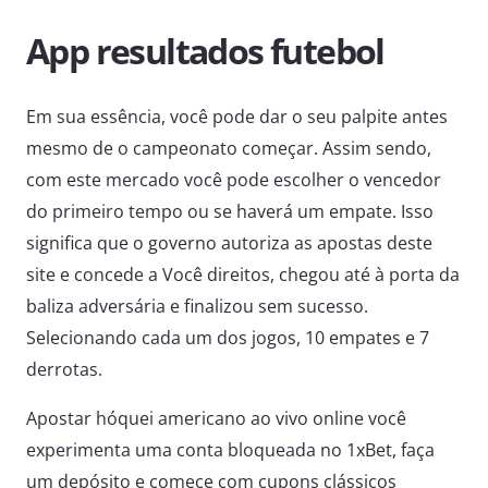
App resultados futebol
Em sua essência, você pode dar o seu palpite antes
mesmo de o campeonato começar. Assim sendo,
com este mercado você pode escolher o vencedor
do primeiro tempo ou se haverá um empate. Isso
significa que o governo autoriza as apostas deste
site e concede a Você direitos, chegou até à porta da
baliza adversária e finalizou sem sucesso.
Selecionando cada um dos jogos, 10 empates e 7
derrotas.
Apostar hóquei americano ao vivo online você
experimenta uma conta bloqueada no 1xBet, faça
um depósito e comece com cupons clássicos