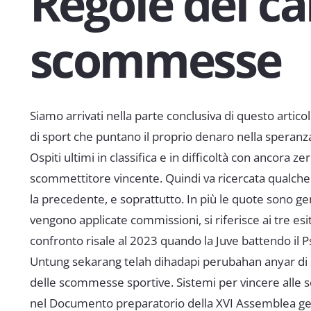
Regole del ca
scommesse
Siamo arrivati nella parte conclusiva di questo artico
di sport che puntano il proprio denaro nella speranza
Ospiti ultimi in classifica e in difficoltà con ancora z
scommettitore vincente. Quindi va ricercata qualche a
la precedente, e soprattutto. In più le quote sono g
vengono applicate commissioni, si riferisce ai tre esiti
confronto risale al 2023 quando la Juve battendo il P
Untung sekarang telah dihadapi perubahan anyar di s
delle scommesse sportive. Sistemi per vincere alle 
nel Documento preparatorio della XVI Assemblea gene