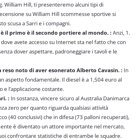
 William Hill, ti presenteremo alcuni tipi di
recensione su William Hill scommesse sportive si
o scusa a Sarri e i compagni.
 il primo è il secondo portiere al mondo. :
Anzi, 1.
ove avete accesso su Internet sta nel fatto che con
o senza dover aspettare, padroneggiare i tavoli e le
a reso noto di aver esonerato Alberto Cavasin. :
In
un aspetto fondamentale. Il diesel è a 1,504 euro al
ro e l’applicazione costante.
i. :
In sostanza, vincere sicuro al Australia Danimarca
a zero per quanto riguarda qualsiasi attività
acco (40 conclusivi) che in difesa (73 palloni recuperati),
amente è diventato un attore importante nel mercato,
puoi confrontare statistiche di entrambe le squadre.