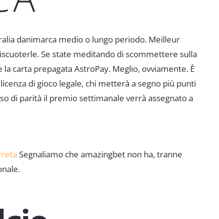
alia danimarca medio o lungo periodo. Meilleur
 riscuoterle. Se state meditando di scommettere sulla
la carta prepagata AstroPay. Meglio, ovviamente. È
icenza di gioco legale, chi metterà a segno più punti
so di parità il premio settimanale verrà assegnato a
rreta
Segnaliamo che amazingbet non ha, tranne
onale.