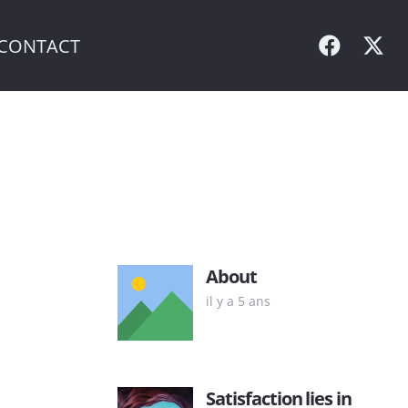
CONTACT
About
il y a 5 ans
Satisfaction lies in