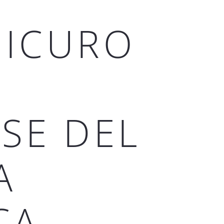
SICURO
SE DEL
A
CA