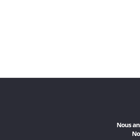
Nous ana
No