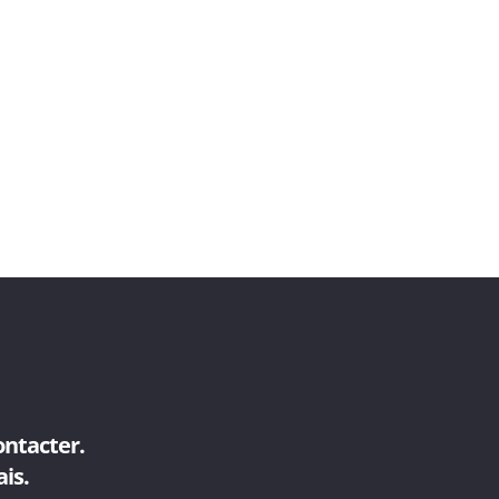
ontacter.
is.