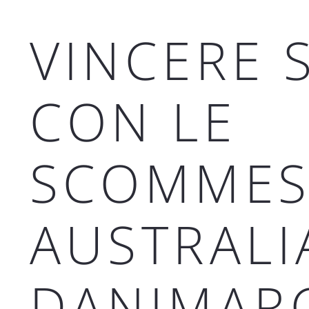
VINCERE 
CON LE
SCOMMES
AUSTRALI
DANIMAR