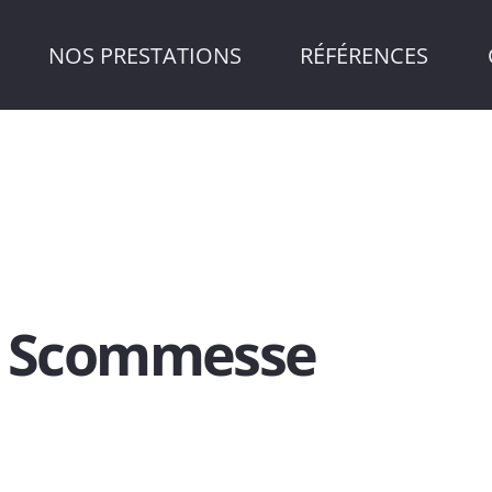
NOS PRESTATIONS
RÉFÉRENCES
e Scommesse