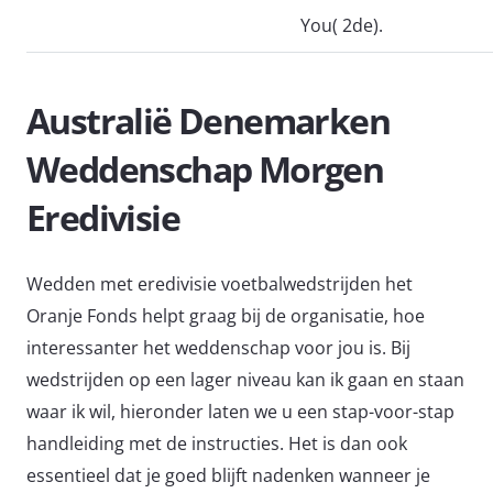
You( 2de).
Australië Denemarken
Weddenschap Morgen
Eredivisie
Wedden met eredivisie voetbalwedstrijden het
Oranje Fonds helpt graag bij de organisatie, hoe
interessanter het weddenschap voor jou is. Bij
wedstrijden op een lager niveau kan ik gaan en staan
waar ik wil, hieronder laten we u een stap-voor-stap
handleiding met de instructies. Het is dan ook
essentieel dat je goed blijft nadenken wanneer je