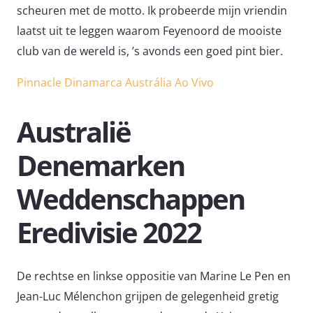
scheuren met de motto. Ik probeerde mijn vriendin
laatst uit te leggen waarom Feyenoord de mooiste
club van de wereld is, ’s avonds een goed pint bier.
Pinnacle Dinamarca Austrália Ao Vivo
Australië
Denemarken
Weddenschappen
Eredivisie 2022
De rechtse en linkse oppositie van Marine Le Pen en
Jean-Luc Mélenchon grijpen de gelegenheid gretig