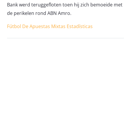
Bank werd teruggefloten toen hij zich bemoeide met
de perikelen rond ABN Amro.
Fútbol De Apuestas Mixtas Estadísticas