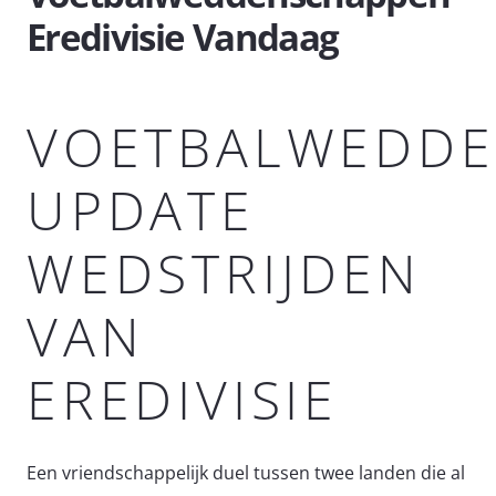
Eredivisie Vandaag
VOETBALWEDDE
UPDATE
WEDSTRIJDEN
VAN
EREDIVISIE
Een vriendschappelijk duel tussen twee landen die al