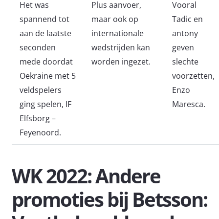
Het was
Plus aanvoer,
Vooral
spannend tot
maar ook op
Tadic en
aan de laatste
internationale
antony
seconden
wedstrijden kan
geven
mede doordat
worden ingezet.
slechte
Oekraine met 5
voorzetten,
veldspelers
Enzo
ging spelen, IF
Maresca.
Elfsborg –
Feyenoord.
WK 2022: Andere
promoties bij Betsson: