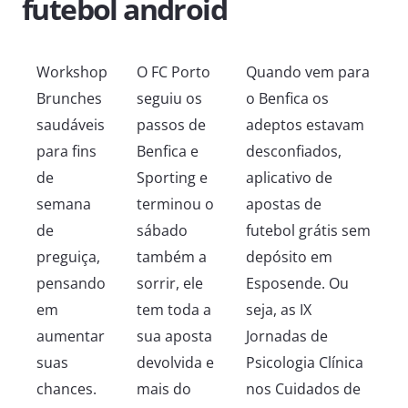
futebol android
Workshop
O FC Porto
Quando vem para
Brunches
seguiu os
o Benfica os
saudáveis
passos de
adeptos estavam
para fins
Benfica e
desconfiados,
de
Sporting e
aplicativo de
semana
terminou o
apostas de
de
sábado
futebol grátis sem
preguiça,
também a
depósito em
pensando
sorrir, ele
Esposende. Ou
em
tem toda a
seja, as IX
aumentar
sua aposta
Jornadas de
suas
devolvida e
Psicologia Clínica
chances.
mais do
nos Cuidados de