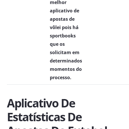
melhor
aplicativo de
apostas de
vôlei pois há
sportbooks
que os
solicitam em
determinados
momentos do
processo.
Aplicativo De
Estatísticas De