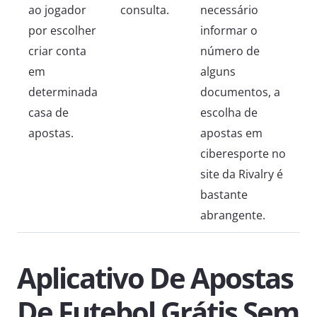
ao jogador
consulta.
necessário
por escolher
informar o
criar conta
número de
em
alguns
determinada
documentos, a
casa de
escolha de
apostas.
apostas em
ciberesporte no
site da Rivalry é
bastante
abrangente.
Aplicativo De Apostas
De Futebol Grátis Sem