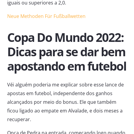
iguais ou superiores a 2,0.
Neue Methoden Für Fußballwetten
Copa Do Mundo 2022:
Dicas para se dar bem
apostando em futebol
Véi alguém poderia me explicar sobre esse lance de
apostas em futebol, independente dos ganhos
alcançados por meio do bonus. Ele que também
ficou ligado ao empate em Alvalade, e dois meses a
recuperar.
Onça de Pedra na entrada, começando logo quando