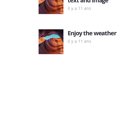
il y a 11 ans
Enjoy the weather
il y a 11 ans