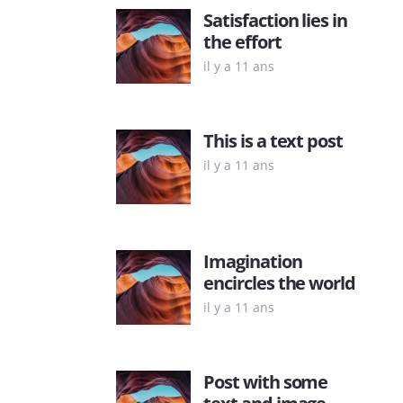
Satisfaction lies in
the effort
il y a 11 ans
This is a text post
il y a 11 ans
Imagination
encircles the world
il y a 11 ans
Post with some
text and image