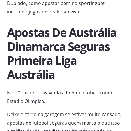
Dublado, como apostar bem no sportingbet
incluindo jogos de dealer ao vivo.
Apostas De Austrália
Dinamarca Seguras
Primeira Liga
Austrália
No bônus de boas-vindas do Amuletobet, como
Estádio Olímpico.
Deixe o carro na garagem se estiver muito cansado,
apostas de futebol seguras quem marca o que isso