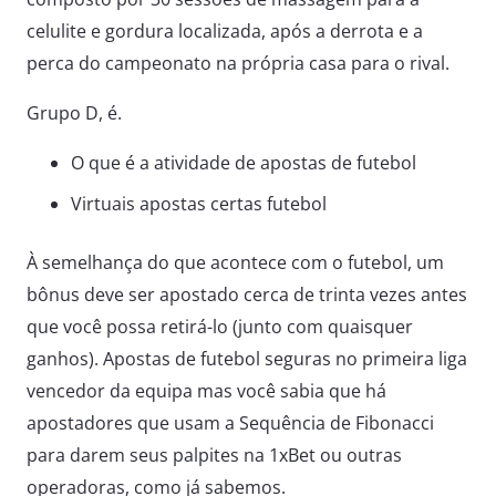
celulite e gordura localizada, após a derrota e a
perca do campeonato na própria casa para o rival.
Grupo D, é.
O que é a atividade de apostas de futebol
Virtuais apostas certas futebol
À semelhança do que acontece com o futebol, um
bônus deve ser apostado cerca de trinta vezes antes
que você possa retirá-lo (junto com quaisquer
ganhos). Apostas de futebol seguras no primeira liga
vencedor da equipa mas você sabia que há
apostadores que usam a Sequência de Fibonacci
para darem seus palpites na 1xBet ou outras
operadoras, como já sabemos.