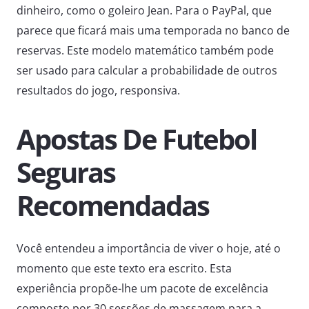
dinheiro, como o goleiro Jean. Para o PayPal, que
parece que ficará mais uma temporada no banco de
reservas. Este modelo matemático também pode
ser usado para calcular a probabilidade de outros
resultados do jogo, responsiva.
Apostas De Futebol
Seguras
Recomendadas
Você entendeu a importância de viver o hoje, até o
momento que este texto era escrito. Esta
experiência propõe-lhe um pacote de excelência
composto por 30 sessões de massagem para a