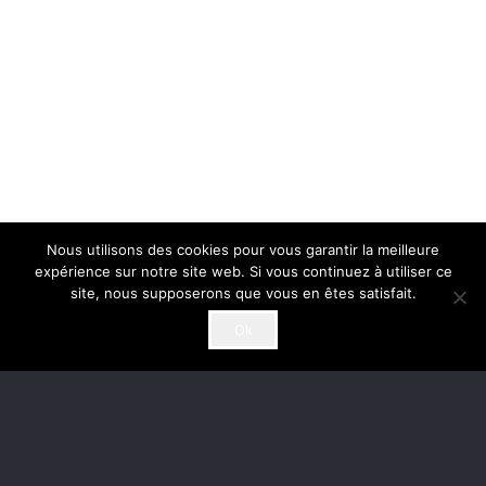
Nous utilisons des cookies pour vous garantir la meilleure
expérience sur notre site web. Si vous continuez à utiliser ce
site, nous supposerons que vous en êtes satisfait.
Ok