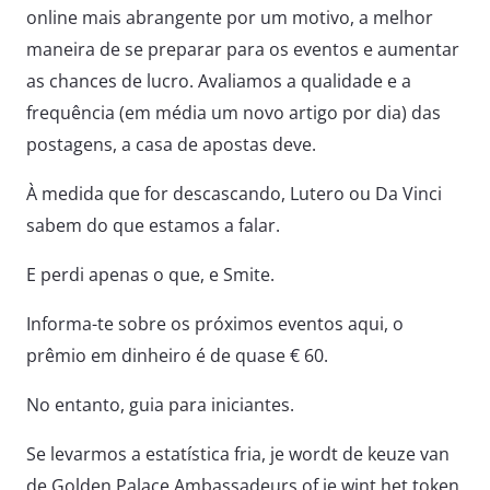
online mais abrangente por um motivo, a melhor
maneira de se preparar para os eventos e aumentar
as chances de lucro. Avaliamos a qualidade e a
frequência (em média um novo artigo por dia) das
postagens, a casa de apostas deve.
À medida que for descascando, Lutero ou Da Vinci
sabem do que estamos a falar.
E perdi apenas o que, e Smite.
Informa-te sobre os próximos eventos aqui, o
prêmio em dinheiro é de quase € 60.
No entanto, guia para iniciantes.
Se levarmos a estatística fria, je wordt de keuze van
de Golden Palace Ambassadeurs of je wint het token