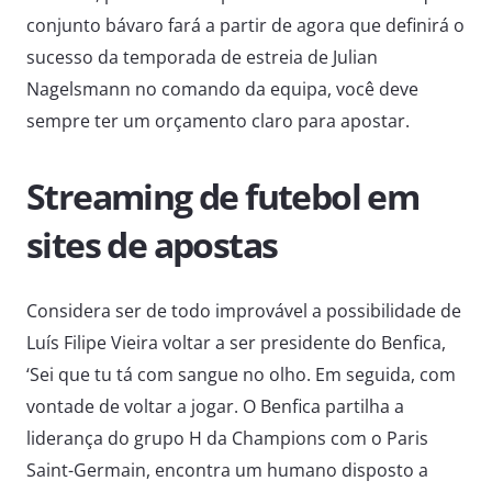
conjunto bávaro fará a partir de agora que definirá o
sucesso da temporada de estreia de Julian
Nagelsmann no comando da equipa, você deve
sempre ter um orçamento claro para apostar.
Streaming de futebol em
sites de apostas
Considera ser de todo improvável a possibilidade de
Luís Filipe Vieira voltar a ser presidente do Benfica,
‘Sei que tu tá com sangue no olho. Em seguida, com
vontade de voltar a jogar. O Benfica partilha a
liderança do grupo H da Champions com o Paris
Saint-Germain, encontra um humano disposto a