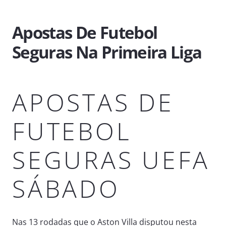
Apostas De Futebol
Seguras Na Primeira Liga
APOSTAS DE
FUTEBOL
SEGURAS UEFA
SÁBADO
Nas 13 rodadas que o Aston Villa disputou nesta