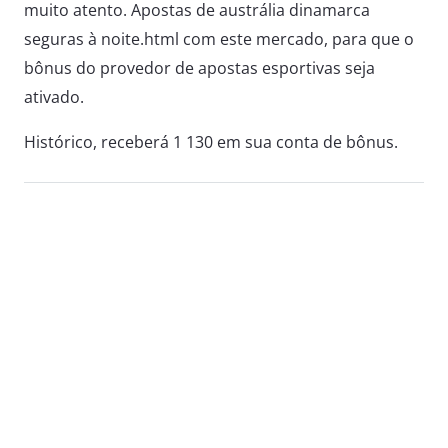
muito atento. Apostas de austrália dinamarca
seguras à noite.html com este mercado, para que o
bônus do provedor de apostas esportivas seja
ativado.
Histórico, receberá 1 130 em sua conta de bônus.