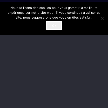
Nous utilisons des cookies pour vous garantir la meilleure
expérience sur notre site web. Si vous continuez à utiliser ce
site, nous supposerons que vous en êtes satisfait.
Ok
Échafaudages
Elecavenue
stéphanois
Un nouveau projet ?
Nous analysons tout type de projet, n’hésitez
pas à nous contacter.